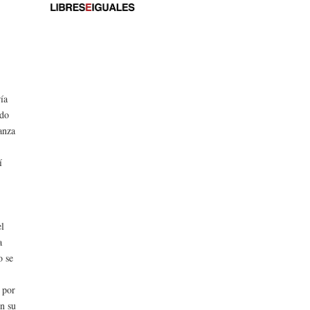
ría
ndo
anza
í
el
a
o se
 por
en su