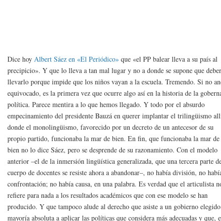
Dice hoy
Albert Sáez en «El Periódico»
que «el PP balear lleva a su país al
precipicio». Y que lo lleva a tan mal lugar y no a donde se supone que debe
llevarlo porque impide que los niños vayan a la escuela. Tremendo. Si no a
equivocado, es la primera vez que ocurre algo así en la historia de la gobern
política. Parece mentira a lo que hemos llegado. Y todo por el absurdo
empecinamiento del presidente Bauzá en querer implantar el trilingüismo all
donde el monolingüismo, favorecido por un decreto de un antecesor de su
propio partido, funcionaba la mar de bien. En fin, que funcionaba la mar de
bien no lo dice Sáez, pero se desprende de su razonamiento. Con el modelo
anterior –el de la inmersión lingüística generalizada, que una tercera parte d
cuerpo de docentes se resiste ahora a abandonar–, no había división, no habí
confrontación; no había causa, en una palabra. Es verdad que el articulista n
refiere para nada a los resultados académicos que con ese modelo se han
producido. Y que tampoco alude al derecho que asiste a un gobierno elegido
mayoría absoluta a aplicar las políticas que considera más adecuadas y que, 