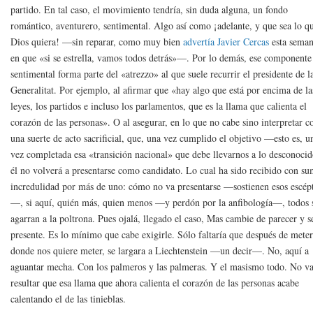
partido. En tal caso, el movimiento tendría, sin duda alguna, un fondo
romántico, aventurero, sentimental. Algo así como ¡adelante, y que sea lo q
Dios quiera! —sin reparar, como muy bien
advertía Javier Cercas
esta seman
en que «si se estrella, vamos todos detrás»—. Por lo demás, ese componente
sentimental forma parte del «atrezzo» al que suele recurrir el presidente de l
Generalitat. Por ejemplo, al afirmar que «hay algo que está por encima de la
leyes, los partidos e incluso los parlamentos, que es la llama que calienta el
corazón de las personas». O al asegurar, en lo que no cabe sino interpretar 
una suerte de acto sacrificial, que, una vez cumplido el objetivo —esto es, u
vez completada esa «transición nacional» que debe llevarnos a lo desconoc
él no volverá a presentarse como candidato. Lo cual ha sido recibido con s
incredulidad por más de uno: cómo no va presentarse —sostienen esos escép
—, si aquí, quién más, quien menos —y perdón por la anfibología—, todos 
agarran a la poltrona. Pues ojalá, llegado el caso, Mas cambie de parecer y s
presente. Es lo mínimo que cabe exigirle. Sólo faltaría que después de mete
donde nos quiere meter, se largara a Liechtenstein —un decir—. No, aquí a
aguantar mecha. Con los palmeros y las palmeras. Y el masismo todo. No v
resultar que esa llama que ahora calienta el corazón de las personas acabe
calentando el de las tinieblas.