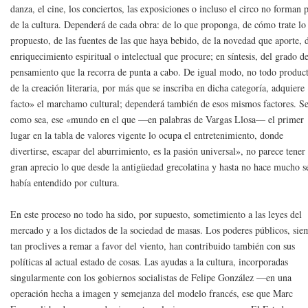
danza, el cine, los conciertos, las exposiciones o incluso el circo no forman 
de la cultura. Dependerá de cada obra: de lo que proponga, de cómo trate lo
propuesto, de las fuentes de las que haya bebido, de la novedad que aporte, 
enriquecimiento espiritual o intelectual que procure; en síntesis, del grado d
pensamiento que la recorra de punta a cabo. De igual modo, no todo produc
de la creación literaria, por más que se inscriba en dicha categoría, adquiere
facto» el marchamo cultural; dependerá también de esos mismos factores. S
como sea, ese «mundo en el que —en palabras de Vargas Llosa— el primer
lugar en la tabla de valores vigente lo ocupa el entretenimiento, donde
divertirse, escapar del aburrimiento, es la pasión universal», no parece tener
gran aprecio lo que desde la antigüedad grecolatina y hasta no hace mucho s
había entendido por cultura.
En este proceso no todo ha sido, por supuesto, sometimiento a las leyes del
mercado y a los dictados de la sociedad de masas. Los poderes públicos, sie
tan proclives a remar a favor del viento, han contribuido también con sus
políticas al actual estado de cosas. Las ayudas a la cultura, incorporadas
singularmente con los gobiernos socialistas de Felipe González —en una
operación hecha a imagen y semejanza del modelo francés, ese que Marc