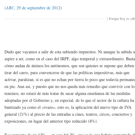
(
ABC
, 29 de septiembre de 2012
)
[
Porque hoy es sá
Dudo que vayamos a salir de esta subiendo impuestos. Ni aunque la subida s
aspire a ser, como en el caso del IRPF, algo temporal y extraordinario. Basta
cómo andan de ánimos los autónomos, que son quienes se supone que deben
tirar del carro, para convencerse de que las políticas impositivas, más que
activar, paralizan, si es que no echan por tierra lo poco que todavía permane
en pie. Aun así, y puesto que no nos queda más remedio que convivir con l
tenemos, no estará de más tratar de sacar alguna enseñanza de las medidas
adoptadas por el Gobierno y, en especial, de lo que el sector de la cultura ha
bautizado ya como el «ivazo», esto es, la aplicación del nuevo tipo de IVA
general (21%) al precio de las entradas a cines, teatros, circos, conciertos y
exposiciones, en lugar del anterior tipo reducido (8%).
Ese aumento de un 13% —en vez del 2%, que es lo que habría aumentado d