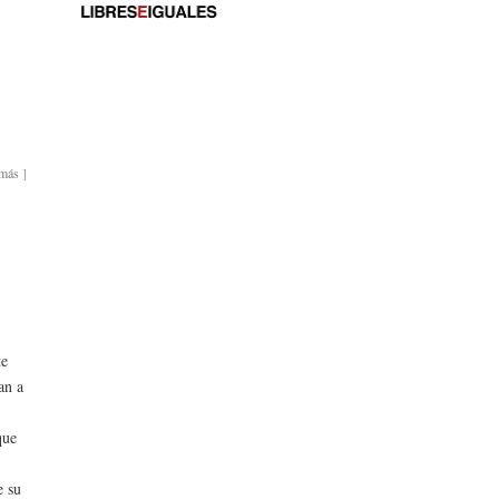
emás
]
te
an a
que
e su