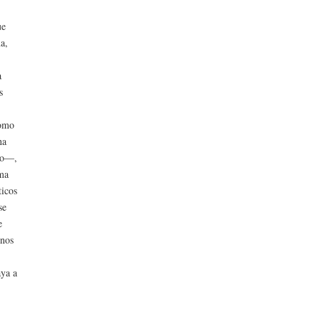
ue
a,
a
s
como
na
ido—,
uma
ticos
se
e
rnos
aya a