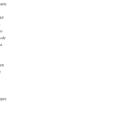
parte
del
e
to
 «de
ea
 en
e
mpre