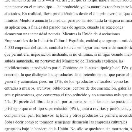
mantenerse en el mismo tipo— ha producido ya las naturales ronchas entre l
afectados. En realidad, lleva produciéndolas desde el día primaveral en que 
ministro Montoro anunció la medida, pero no ha sido hasta la víspera misma
su aplicación, a finales del pasado mes de agosto, cuando las reacciones
alcanzaron una intensidad notoria. Mientras la Unión de Asociaciones
Empresariales de la Industria Cultural Española, entidad que agrupa a más d
4.000 empresas del sector, confiaba todavía en lograr una suerte de moratori
que permitiera, negociación mediante, si no eliminar, sí mitigar cuando men
subida anunciada, un portavoz del Ministerio de Hacienda explicaba las
modificaciones introducidas por el Gobierno en la nueva tipología del IVA y
concreto, la que distingue los «productos de entretenimiento», que pasan al 
general y aumentan, pues, un 13%, de los «productos culturales» como las
entradas a museos, archivos, bibliotecas, centros de documentación, galerías
arte y pinacotecas, que conservan el tipo reducido y no aumentan más que u
2%. (El precio del libro de papel, por su parte, se mantiene en ese puesto de
privilegio que es el tipo superreducido (4%), junto a revistas y periódicos, y
compañía del pan, los huevos, la leche y otros productos de primera necesid
Sobra decir cómo se tomaron semejante distinción las empresas culturales
agrupadas bajo la bandera de la Unión. No sólo se quedaban sin moratoria, 