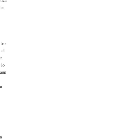
tica
 de
ntro
 el
en
 lo
 aun
ra
la