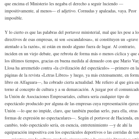
que encima el Ministerio les negaba el derecho a seguir luciendo —
impositivamente, al menos— el adjetivo. Cornudas y apaleadas, vaya. Peor
imposible.
Y lo cierto es que las palabras del portavoz ministerial, mal que les pese a lo
directivos de esas empresas, ni son «escandalosas», ni constituyen un «grave
atentado a la razón», ni están en modo alguno fuera de lugar. Al contrario,
inciden en un viejo debate, que rebrota de forma más o menos cíclica y que 
los últimos tiempos, gracias en buena medida al denuedo con que Mario Var
Llosa ha arremetido contra «la civilización del espectáculo» —primero en la
páginas de la revista «Letras Libres» y luego, ya más extensamente, en form
libro en Alfaguara—, ha cobrado cierta actualidad. Me refiero al que gira en
torno al concepto de cultura y a su demarcación. A juzgar por el comunicad
la Unión de Asociaciones Empresariales, cultura sería cualquier tipo de
espectáculo producido por alguna de las empresas cuya representación ejerce
Unión —lo que no impide, claro, que también puedan serlo, para ella, otras
formas de expresión no espectaculares—. Según el portavoz de Hacienda, en
cambio, todo espectáculo sería, en esencia, entretenimiento —y de ahí la
equiparación impositiva con los espectáculos deportivos o las corridas de tor