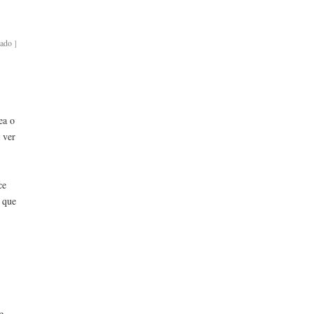
bado
]
ea o
 ver
ce
o que
e