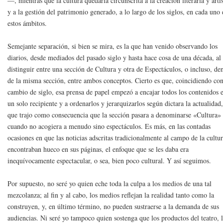
—, mientras que la cultura quedaría circunscrita a la creación literaria y artís
y a la gestión del patrimonio generado, a lo largo de los siglos, en cada uno
estos ámbitos.
Semejante separación, si bien se mira, es la que han venido observando los
diarios, desde mediados del pasado siglo y hasta hace cosa de una década, al
distinguir entre una sección de Cultura y otra de Espectáculos, o incluso, de
de la misma sección, entre ambos conceptos. Cierto es que, coincidiendo con
cambio de siglo, esa prensa de papel empezó a encajar todos los contenidos 
un solo recipiente y a ordenarlos y jerarquizarlos según dictara la actualidad,
que trajo como consecuencia que la sección pasara a denominarse «Cultura»
cuando no acogiera a menudo sino espectáculos. Es más, en las contadas
ocasiones en que las noticias adscritas tradicionalmente al campo de la cultu
encontraban hueco en sus páginas, el enfoque que se les daba era
inequívocamente espectacular, o sea, bien poco cultural. Y así seguimos.
Por supuesto, no seré yo quien eche toda la culpa a los medios de una tal
mezcolanza; al fin y al cabo, los medios reflejan la realidad tanto como la
construyen, y, en último término, no pueden sustraerse a la demanda de sus
audiencias. Ni seré yo tampoco quien sostenga que los productos del teatro, 