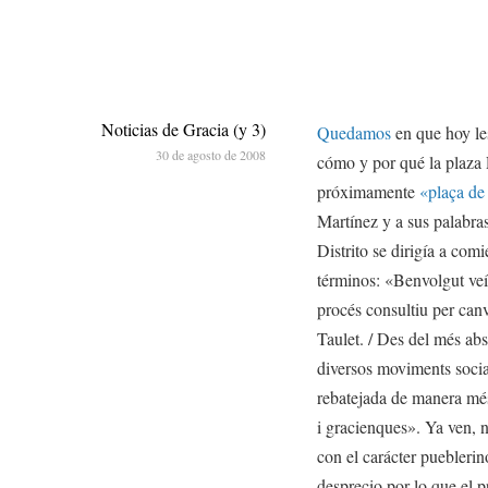
Noticias de Gracia (y 3)
Quedamos
en que hoy les
30 de agosto de 2008
cómo y por qué la plaza R
próximamente
«plaça de
Martínez y a sus palabra
Distrito se dirigía a com
términos: «Benvolgut veí/
procés consultiu per can
Taulet. / Des del més abs
diversos moviments socials
rebatejada de manera més 
i gracienques». Ya ven, n
con el carácter pueblerin
desprecio por lo que el 