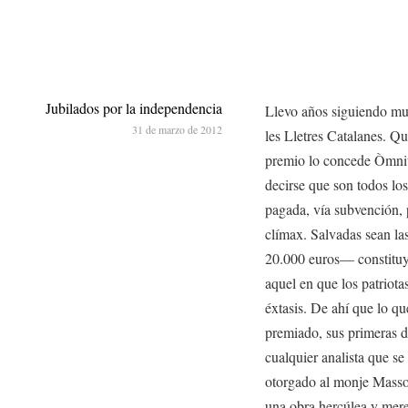
Jubilados por la independencia
Llevo años siguiendo mu
31 de marzo de 2012
les Lletres Catalanes. Qu
premio lo concede Òmni
decirse que son todos los
pagada, vía subvención, p
clímax. Salvadas sean la
20.000 euros— constituy
aquel en que los patriotas
éxtasis. De ahí que lo q
premiado, sus primeras 
cualquier analista que se
otorgado al monje Massot
una obra hercúlea y mere