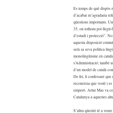
Es temps de què dispòs n
d’acabar m’agradaria refe
qüestions importants. Una
35, on tothom pot llegir-
d’estudi i protecció”. No 
aquesta disposició estatut
serà sa seva política lin
monolingüisme en català 
s’Administració; també un
d’un model de català conti
De fet, li confessaré que
reconeixia que vostè i es
emperò. Artur Mas va com
Catalunya a aquestes altu
S’altra qüestió té a veure