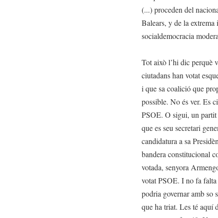
(...) proceden del nacion
Balears, y de la extrema 
socialdemocracia moder
Tot això l’hi dic perquè v
ciutadans han votat esque
i que sa coalició que pro
possible. No és ver. Es c
PSOE. O sigui, un partit
que es seu secretari gene
candidatura a sa Presid
bandera constitucional co
votada, senyora Armengo
votat PSOE. I no fa falta
podria governar amb so su
que ha triat. Les té aqu