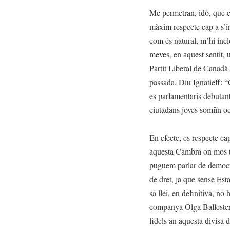
Me permetran, idò, que c
màxim respecte cap a s’in
com és natural, m’hi inc
meves, en aquest sentit, 
Partit Liberal de Canadà 
passada. Diu Ignatieff: “
es parlamentaris debutant
ciutadans joves somiïn oc
En efecte, es respecte ca
aquesta Cambra on mos t
puguem parlar de democrà
de dret, ja que sense Esta
sa llei, en definitiva, n
companya Olga Ballester,
fidels an aquesta divisa