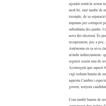
agradat sentir-la xerrar
molt bé, sinó també de m
exemple, de sa separació d
imputats per corrupció po
subsidiària des partits. I
nova llei electoral. És p
recuperarem, poc a poc, 
Autònoma en sa seva class
al·ludir indirectament– q
segueix essent una de ses
Aconseguir que aquest 40
vagi reduint hauria de se
aquesta Cambra i especia
govern, senyora candidat
Com també hauria de ser u
creixement dets índexs d