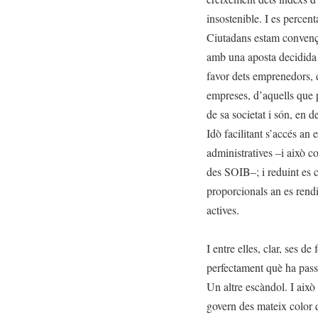
insostenible. I es percent
Ciutadans estam convençu
amb una aposta decidida a
favor dets emprenedors, d
empreses, d’aquells que p
de sa societat i són, en 
Idò facilitant s’accés an 
administratives –i això c
des SOIB–; i reduint es c
proporcionals an es rendi
actives.
I entre elles, clar, ses d
perfectament què ha pass
Un altre escàndol. I aix
govern des mateix color 