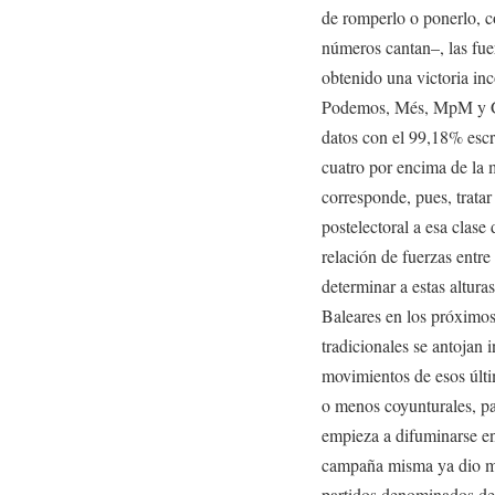
de romperlo o ponerlo, 
números cantan–, las fue
obtenido una victoria in
Podemos, Més, MpM y Gx
datos con el 99,18% escr
cuatro por encima de la 
corresponde, pues, tratar 
postelectoral a esa clase
relación de fuerzas entr
determinar a estas altura
Baleares en los próximo
tradicionales se antojan 
movimientos de esos últim
o menos coyunturales, pa
empieza a difuminarse en 
campaña misma ya dio mu
partidos denominados de 