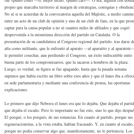
fue «punto com» —o, mejor dicho, «punto cat»—. O sea, alguien con domi
propio que marcaba territorio al margen de estrategias, consignas y obedienc
No sé si se acuerdan de la convocatoria aquella del Majèstic, a medio camin
entre un acto de un club de opinión y uno de un club de fans, en la que pro
captar para la causa popular a no sé cuantos miles de afiliados y que cogió
desprevenida a la mismísima dirección del partido en Cataluña. O la
presentación de su candidatura al Congreso regional del partido, tras darse d
alta como militante, que le enfrentó al aparato —al aparatito y al aparatote
le permitió cosechar, aun perdiendo el Congreso, un éxito indiscutible entre
buena parte de los compromisarios, que la sacaron a hombros de la plaza.
Luego, es verdad, su figura se fue apagando, hasta que la pasada semana
supimos que había escrito un libro sobre esos años y que el lunes iba a ofrec
en sede parlamentaria y mediante una conferencia de prensa, las oportunas
explicaciones.
Lo primero que dijo Nebrera el lunes era que lo dejaba. Que dejaba el parti
que dejaba el escaño. Pero lo importante no fue esto, sino lo que dijo despué
El porqué, o los porqués, de sus renuncias. En cuanto al partido, porque sus 
regeneracionistas, a la vista estaba, habían fracasado. Y, en cuanto al escaño,
porque no podía conservar algo que, manifiestamente, no le pertenecía. Los