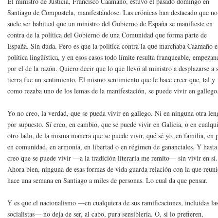
El ministro de Justicia, Francisco Caamaño, estuvo el pasado domingo en
Santiago de Compostela, manifestándose. Las crónicas han destacado que no
suele ser habitual que un ministro del Gobierno de España se manifieste en
contra de la política del Gobierno de una Comunidad que forma parte de
España. Sin duda. Pero es que la política contra la que marchaba Caamaño e
política lingüística, y en esos casos todo límite resulta franqueable, empeza
por el de la razón. Quiero decir que lo que llevó al ministro a desplazarse a 
tierra fue un sentimiento. El mismo sentimiento que le hace creer que, tal y
como rezaba uno de los lemas de la manifestación, se puede vivir en gallego
Yo no creo, la verdad, que se pueda vivir en gallego. Ni en ninguna otra len
por supuesto. Sí creo, en cambio, que se puede vivir en Galicia, o en cualqu
otro lado, de la misma manera que se puede vivir, qué sé yo, en familia, en 
en comunidad, en armonía, en libertad o en régimen de gananciales. Y hasta
creo que se puede vivir —a la tradición literaria me remito— sin vivir en sí.
Ahora bien, ninguna de esas formas de vida guarda relación con la que reun
hace una semana en Santiago a miles de personas. Lo cual da que pensar.
Y es que el nacionalismo —en cualquiera de sus ramificaciones, incluidas la
socialistas— no deja de ser, al cabo, pura sensiblería. O, si lo prefieren,