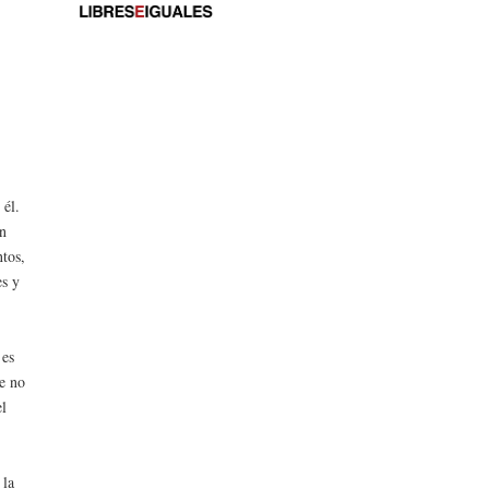
 él.
on
ntos,
es y
 es
ue no
el
 la