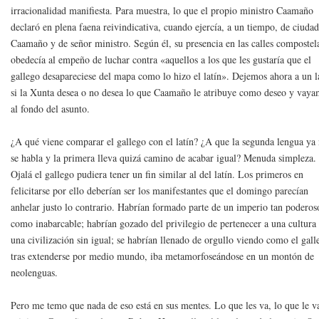
irracionalidad manifiesta. Para muestra, lo que el propio ministro Caamaño
declaró en plena faena reivindicativa, cuando ejercía, a un tiempo, de ciuda
Caamaño y de señor ministro. Según él, su presencia en las calles compostel
obedecía al empeño de luchar contra «aquellos a los que les gustaría que el
gallego desapareciese del mapa como lo hizo el latín». Dejemos ahora a un 
si la Xunta desea o no desea lo que Caamaño le atribuye como deseo y vay
al fondo del asunto.
¿A qué viene comparar el gallego con el latín? ¿A que la segunda lengua ya
se habla y la primera lleva quizá camino de acabar igual? Menuda simpleza.
Ojalá el gallego pudiera tener un fin similar al del latín. Los primeros en
felicitarse por ello deberían ser los manifestantes que el domingo parecían
anhelar justo lo contrario. Habrían formado parte de un imperio tan poderos
como inabarcable; habrían gozado del privilegio de pertenecer a una cultura
una civilización sin igual; se habrían llenado de orgullo viendo como el gall
tras extenderse por medio mundo, iba metamorfoseándose en un montón de
neolenguas.
Pero me temo que nada de eso está en sus mentes. Lo que les va, lo que le v