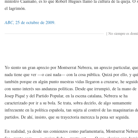
ministro Caamaño, es lo que Robert Hugues llamó la cultura de la queja. O 
el lagrimón.
ABC
, 25 de octubre de 2009.
[
No siempre es dom
Yo siento un gran aprecio por Montserrat Nebrera, un aprecio particular, qu
nada tiene que ver —o casi nada— con la cosa pública. Quizá por ello, y qu
también porque en algún punto nuestras vidas llegaron a cruzarse, he seguid
con sumo interés sus andanzas políticas. Desde que irrumpió, de la mano de
Josep Piqué y del Partido Popular, en la escena catalana, Nebrera se ha
caracterizado por ir a su bola. Se trata, sobra decirlo, de algo sumamente
infrecuente en la política española, tan sujeta al control de las maquinarias d
partidos. De ahí, insisto, que su trayectoria merezca la pena ser seguida.
En realidad, ya desde sus comienzos como parlamentaria, Montserrat Nebre