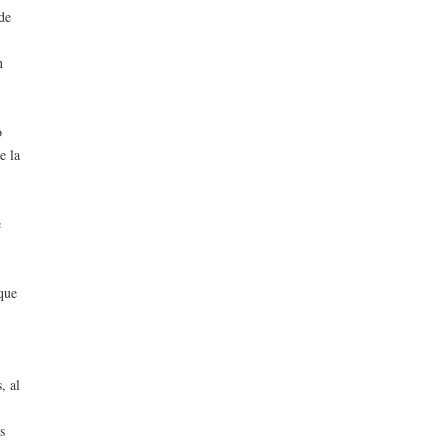
 de
n
o
e la
e
 que
, al
s