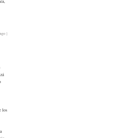
sea,
ingo
]
e
izá
o
e los
ra