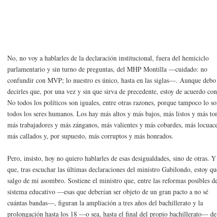
No, no voy a hablarles de la declaración institucional, fuera del hemiciclo
parlamentario y sin turno de preguntas, del MHP Montilla —cuidado: no
confundir con MVP; lo nuestro es único, hasta en las siglas—. Aunque debo
decirles que, por una vez y sin que sirva de precedente, estoy de acuerdo con
No todos los políticos son iguales, entre otras razones, porque tampoco lo s
todos los seres humanos. Los hay más altos y más bajos, más listos y más to
más trabajadores y más zánganos, más valientes y más cobardes, más locuac
más callados y, por supuesto, más corruptos y más honrados.
Pero, insisto, hoy no quiero hablarles de esas desigualdades, sino de otras. Y
que, tras escuchar las últimas declaraciones del ministro Gabilondo, estoy q
salgo de mi asombro. Sostiene el ministro que, entre las reformas posibles d
sistema educativo —esas que deberían ser objeto de un gran pacto a no sé
cuántas bandas—, figuran la ampliación a tres años del bachillerato y la
prolongación hasta los 18 —o sea, hasta el final del propio bachillerato— de