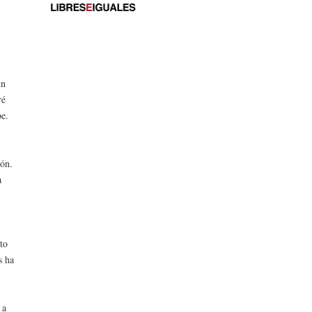
un
ré
be.
.
ión.
a
to
s ha
 a