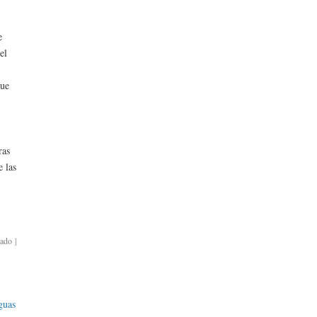
e
el
que
ras
e las
bado
]
guas