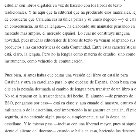
estudiar con libros digitales en vez de hacerlo con los libros de texto
tradicionales. Y he aquí que la editorial que ha producido esos materiales, le
de considerar que Cataluña era su única patria y su único negocio —y el cata
en consecuencia, su única lengua—, ha elaborado sus manuales pensando en
mercado más amplio, el mercado español. Lo cual no constituye ninguna
novedad, pues muchas editoriales de libros de texto ya venían adaptando sus
productos a las características de cada Comunidad. Entre estas características
está, claro, la lengua. Pero no la lengua como materia de estudio, sino como
instrumento, como vehículo de comunicación.
Pues bien, si antes había que editar una versión del libro en catalán para
Cataluña y otra en castellano para lo que quedase de España, ahora basta co
clic en la pestaña destinada al cambio de lengua para transitar de un libro a o
No sé si reparan en la trascendencia del hecho. El alumno —de primero de
ESO, pongamos por caso— está en clase y, aun cuando el maestro, cautivo d
militancia o de la disciplina, esté impartiendo la asignatura en catalán, él pu
seguirla, si no entiende algún pasaje o, simplemente, si así lo desea, en
castellano. Y lo mismo pasa —incluso con una libertad mayor, pues ni siqui
siente el aliento del docente— cuando se halla en casa, haciendo los deberes.