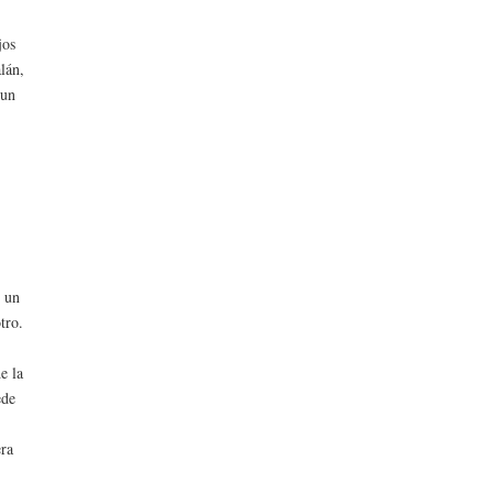
jos
lán,
 un
n un
tro.
e la
ede
era