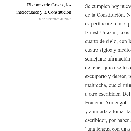
El comisario Gracia, los
Se cumplen hoy nueve
intelectuales y la Constitución
de la Constitución. N
6 de diciembre de 2023
es pertinente, dado q
Ernest Urtasun, consi
cuarto de siglo, con l
cuatro siglos y medi
semejante afirmación 
de tener quien se los 
exculparlo y desear, 
maltrecha, que el mi
a otro escribidor. De
Francina Armengol, l
y animarla a tomar l
escribidor, por haber
“una lengua con unas