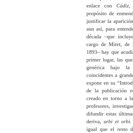
enlace con
Cádiz
,
propósito de enmend
justificar la aparici
aun así, para entend
década –que incluye
cargo de Miret, de 
1893– hay que acudir
primer lugar, las qu
genérica bajo la
coincidentes a grande
expone en su “Introdu
de la publicación e
creado en torno a l
profesores, investiga
difundir estas últim
deriva,
urbi et orbi
.
igual que el resto 