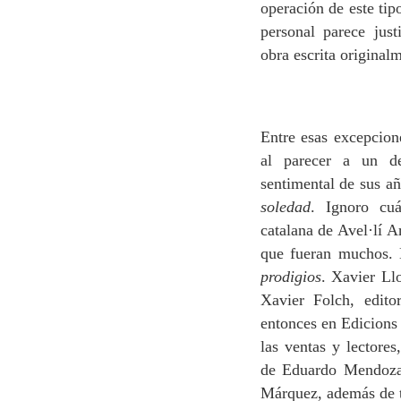
operación de este tipo
personal parece just
obra escrita originalm
Entre esas excepcion
al parecer a un d
sentimental de sus a
soledad
. Ignoro cuá
catalana de Avel·lí A
que fueran muchos. 
prodigios
. Xavier Ll
Xavier Folch, edito
entonces en Edicions 
las ventas y lectore
de Eduardo Mendoza,
Márquez, además de tr