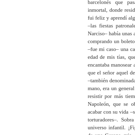
barcelonés que pa
inmortal, donde resid
fui feliz y aprendí al
–las fiestas patron
Narciso– había unas a
comprando un boleto
–fue mi caso– una caf
edad de mis tías, que
encantaba manosear 
que el señor aquel d
–también denominada 
mano, era un general
resistir por más tiem
Napoleón, que se ob
acabar con su vida –s
torturadores–. Sobr
universo infantil. ¡F