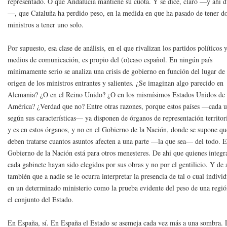
representado. O que Andalucía mantiene su cuota. Y se dice, claro —y ahí d
—, que Cataluña ha perdido peso, en la medida en que ha pasado de tener d
ministros a tener uno solo.
Por supuesto, esa clase de análisis, en el que rivalizan los partidos políticos 
medios de comunicación, es propio del (o)caso español. En ningún país
mínimamente serio se analiza una crisis de gobierno en función del lugar de
origen de los ministros entrantes y salientes. ¿Se imaginan algo parecido en
Alemania? ¿O en el Reino Unido? ¿O en los mismísimos Estados Unidos de
América? ¿Verdad que no? Entre otras razones, porque estos países —cada 
según sus características— ya disponen de órganos de representación territori
y es en estos órganos, y no en el Gobierno de la Nación, donde se supone qu
deben tratarse cuantos asuntos afecten a una parte —la que sea— del todo. E
Gobierno de la Nación está para otros menesteres. De ahí que quienes integr
cada gabinete hayan sido elegidos por sus obras y no por el gentilicio. Y de 
también que a nadie se le ocurra interpretar la presencia de tal o cual indivi
en un determinado ministerio como la prueba evidente del peso de una regi
el conjunto del Estado.
En España, sí. En España el Estado se asemeja cada vez más a una sombra. 