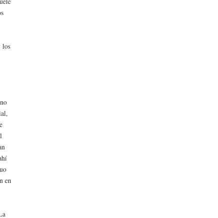
uele
os
y los
uno
al,
e
l
an
ahí
duo
ón en
La