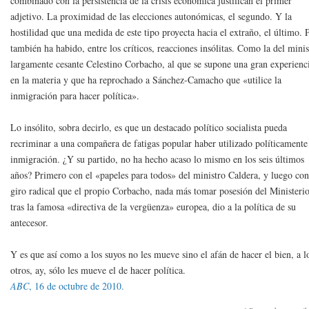
combinado con la persistencia de la crisis económica justifican el primer
adjetivo. La proximidad de las elecciones autonómicas, el segundo. Y la
hostilidad que una medida de este tipo proyecta hacia el extraño, el último. 
también ha habido, entre los críticos, reacciones insólitas. Como la del minis
largamente cesante Celestino Corbacho, al que se supone una gran experienc
en la materia y que ha reprochado a Sánchez-Camacho que «utilice la
inmigración para hacer política».
Lo insólito, sobra decirlo, es que un destacado político socialista pueda
recriminar a una compañera de fatigas popular haber utilizado políticamente
inmigración. ¿Y su partido, no ha hecho acaso lo mismo en los seis últimos
años? Primero con el «papeles para todos» del ministro Caldera, y luego con
giro radical que el propio Corbacho, nada más tomar posesión del Ministeri
tras la famosa «directiva de la vergüenza» europea, dio a la política de su
antecesor.
Y es que así como a los suyos no les mueve sino el afán de hacer el bien, a l
otros, ay, sólo les mueve el de hacer política.
ABC
, 16 de octubre de 2010.