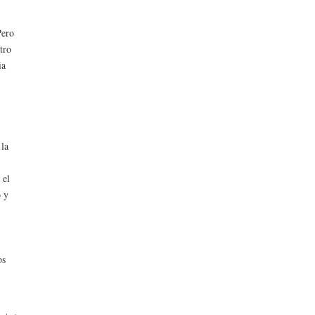
Pero
tro
ia
 la
 el
o y
os