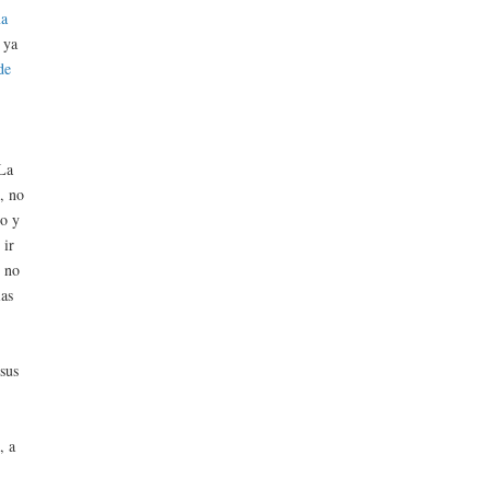
ma
 ya
de
 La
, no
to y
 ir
n no
ias
 sus
, a