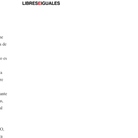
me
a de
o es
ra
re
rante
as,
al
 O,
ca