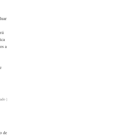
luar
erá
ica
os a
e
bado
]
to de