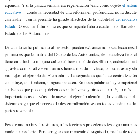
española. Y si la pasada semana esa regeneración tenía como objeto
el siste
educativo—
donde la necesidad de una reforma en profundidad no la discute
casi nadie—, en la presente ha girado alrededor de la viabilidad
del modelo 
Estado.
O sea, del futuro —si es que semejante futuro existe— del llamado
Estado de las Autonomías.
De cuanto se ha publicado al respecto, pueden extraerse no pocas lecciones.
primera es que la matriz del Estado de las Autonomías, de naturaleza federal
tiene en principio ninguna culpa del berenjenal de despilfarro, endeudamien
agravios comparativos en que nos hemos metido —véase, por contraste y sin
más lejos, el ejemplo de Alemania—. La segunda es que la descentralizació
constituye, en sí misma, ninguna panacea. En otras palabras: hay competenc
del Estado que pueden y deben descentralizarse y otras que no. Y, lo más
importante acaso —véase, de nuevo, el ejemplo alemán—, la viabilidad del
sistema exige que el proceso de descentralización sea en todas y cada una de
partes reversible.
Pero, como no hay dos sin tres, a las lecciones precedentes les sigue una más
modo de corolario. Para arreglar este tremendo desaguisado, resulta de todo