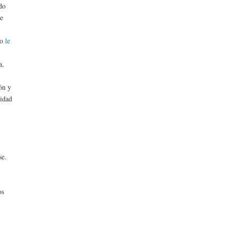
do
ce
ho
le
a,
rón y
nidad
se.
os