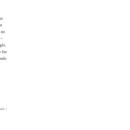
l
ue
or
s no
o—
glo,
o fue
endo
bado
]