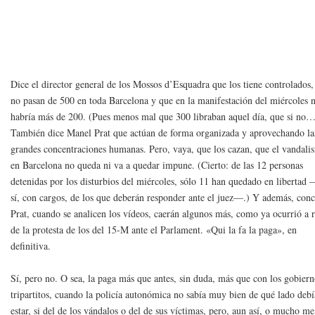
Dice el director general de los Mossos d’Esquadra que los tiene controlados,
no pasan de 500 en toda Barcelona y que en la manifestación del miércoles 
habría más de 200. (Pues menos mal que 300 libraban aquel día, que si no
También dice Manel Prat que actúan de forma organizada y aprovechando la
grandes concentraciones humanas. Pero, vaya, que los cazan, que el vandali
en Barcelona no queda ni va a quedar impune. (Cierto: de las 12 personas
detenidas por los disturbios del miércoles, sólo 11 han quedado en libertad
sí, con cargos, de los que deberán responder ante el juez—.) Y además, con
Prat, cuando se analicen los vídeos, caerán algunos más, como ya ocurrió a r
de la protesta de los del 15-M ante el Parlament. «Qui la fa la paga», en
definitiva.
Sí, pero no. O sea, la paga más que antes, sin duda, más que con los gobier
tripartitos, cuando la policía autonómica no sabía muy bien de qué lado debí
estar, si del de los vándalos o del de sus víctimas, pero, aun así, o mucho me