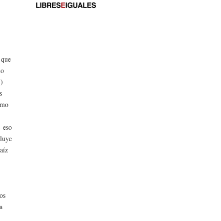
 que
no
…)
s
smo
 —eso
cluye
aíz
nos
a