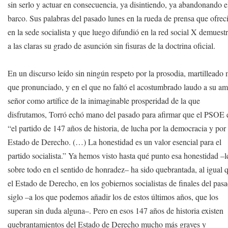
sin serlo y actuar en consecuencia, ya disintiendo, ya abandonando e
barco. Sus palabras del pasado lunes en la rueda de prensa que ofrec
en la sede socialista y que luego difundió en la red social X demuest
a las claras su grado de asunción sin fisuras de la doctrina oficial.
En un discurso leído sin ningún respeto por la prosodia, martilleado
que pronunciado, y en el que no faltó el acostumbrado laudo a su a
señor como artífice de la inimaginable prosperidad de la que
disfrutamos, Torró echó mano del pasado para afirmar que el PSOE 
“el partido de 147 años de historia, de lucha por la democracia y por 
Estado de Derecho. (…) La honestidad es un valor esencial para el
partido socialista.” Ya hemos visto hasta qué punto esa honestidad –l
sobre todo en el sentido de honradez– ha sido quebrantada, al igual 
el Estado de Derecho, en los gobiernos socialistas de finales del pas
siglo –a los que podemos añadir los de estos últimos años, que los
superan sin duda alguna–. Pero en esos 147 años de historia existen
quebrantamientos del Estado de Derecho mucho más graves y