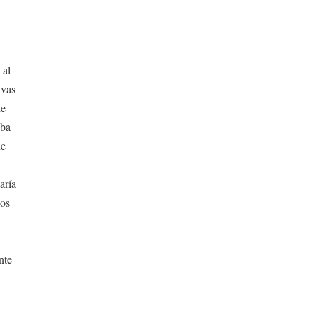
 al
ivas
de
aba
de
aría
los
nte