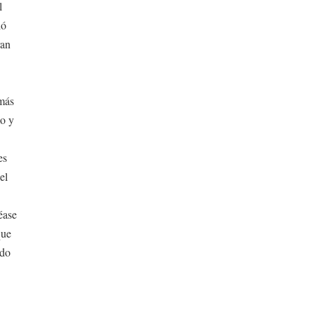
l
ió
ran
 más
mo y
es
el
éase
que
ado