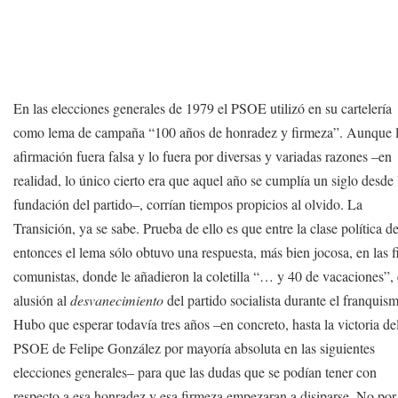
En las elecciones generales de 1979 el PSOE utilizó en su cartelería
como lema de campaña “100 años de honradez y firmeza”. Aunque 
afirmación fuera falsa y lo fuera por diversas y variadas razones –en
realidad, lo único cierto era que aquel año se cumplía un siglo desde 
fundación del partido–, corrían tiempos propicios al olvido. La
Transición, ya se sabe. Prueba de ello es que entre la clase política d
entonces el lema sólo obtuvo una respuesta, más bien jocosa, en las f
comunistas, donde le añadieron la coletilla “… y 40 de vacaciones”,
alusión al
desvanecimiento
del partido socialista durante el franquis
Hubo que esperar todavía tres años –en concreto, hasta la victoria de
PSOE de Felipe González por mayoría absoluta en las siguientes
elecciones generales– para que las dudas que se podían tener con
respecto a esa honradez y esa firmeza empezaran a disiparse. No por