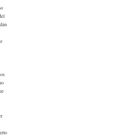
so
del
ldán
de
sos
cho
ue
er
erto