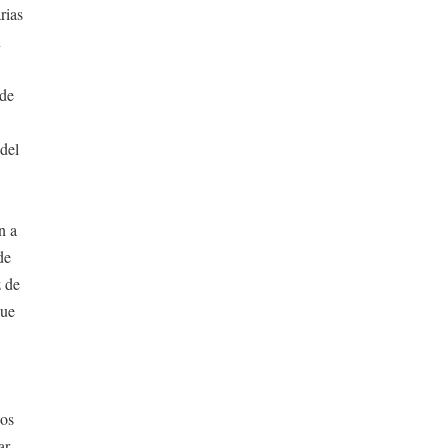
rias
n
 de
 del
n a
de
z de
que
los
ar