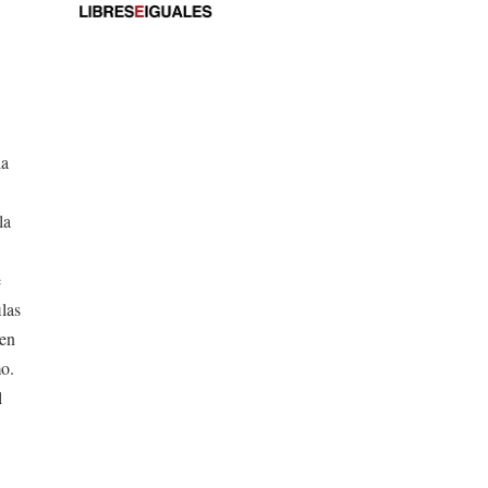
la
la
e
ilas
 en
mo.
l