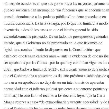
número de ocasiones en que sus gobiernos o las mayorías parlamenta
que los sostienen han incumplido “las funciones que se encomienda
constitucionalmente a los poderes públicos” no tiene precedente en
nuestra democracia. La lista es larga, por lo que me limitaré, a modo
inventario, a dos de los casos en que el interés general ha sido
escandalosamente pisoteado. De un lado, los presupuestos generales
Estado, que el Gobierno no ha presentado en lo que llevamos de
legislatura, contraviniendo lo dispuesto en la Constitución –que
establece que tengan carácter anual–, ante la evidencia de que no iba
ser aprobados por las Cortes –por lo que hoy continúan vigentes los 
2023, aprobados a finales de 2022–. (El reciente anuncio de Sánche
que el Gobierno iba a presentar los del año próximo a sabiendas de 
no van a ser aprobados no deja de ser un intento más de aparentar
normalidad ante el infierno judicial que cerca a su entorno político y
familiar.) De otro lado, el recurso a los decretos-leyes, que la Carta
Magna reserva a casos “de extraordinaria y urgente necesidad” y de 
que el Gobierno ha hecho un uso a todas luces desmedido para acort