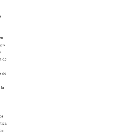
s
en
gas
s
a de
o de
 la
os
tica
 de