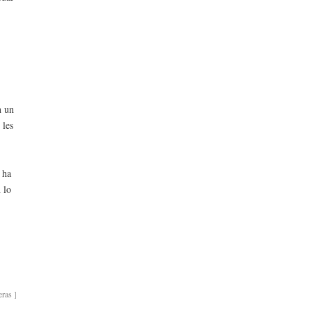
n un
 les
 ha
 lo
eras
]