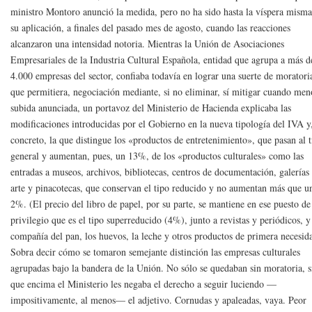
ministro Montoro anunció la medida, pero no ha sido hasta la víspera misma
su aplicación, a finales del pasado mes de agosto, cuando las reacciones
alcanzaron una intensidad notoria. Mientras la Unión de Asociaciones
Empresariales de la Industria Cultural Española, entidad que agrupa a más d
4.000 empresas del sector, confiaba todavía en lograr una suerte de moratori
que permitiera, negociación mediante, si no eliminar, sí mitigar cuando men
subida anunciada, un portavoz del Ministerio de Hacienda explicaba las
modificaciones introducidas por el Gobierno en la nueva tipología del IVA y
concreto, la que distingue los «productos de entretenimiento», que pasan al 
general y aumentan, pues, un 13%, de los «productos culturales» como las
entradas a museos, archivos, bibliotecas, centros de documentación, galerías
arte y pinacotecas, que conservan el tipo reducido y no aumentan más que u
2%. (El precio del libro de papel, por su parte, se mantiene en ese puesto de
privilegio que es el tipo superreducido (4%), junto a revistas y periódicos, y
compañía del pan, los huevos, la leche y otros productos de primera necesid
Sobra decir cómo se tomaron semejante distinción las empresas culturales
agrupadas bajo la bandera de la Unión. No sólo se quedaban sin moratoria, 
que encima el Ministerio les negaba el derecho a seguir luciendo —
impositivamente, al menos— el adjetivo. Cornudas y apaleadas, vaya. Peor