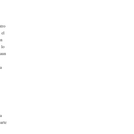
ntro
 el
en
 lo
 aun
ra
la
parte