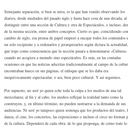
Semejante separación, si bien se mira, es la que han venido observando los
diarios, desde mediados del pasado siglo y hasta hace cosa de una década, al
distinguir entre una sección de Cultura y otra de Espectáculos, o incluso, de
de la misma sección, entre ambos conceptos. Cierto es que, coincidiendo con
cambio de siglo, esa prensa de papel empezó a encajar todos los contenidos 
un solo recipiente y a ordenarlos y jerarquizarlos según dictara la actualidad,
que trajo como consecuencia que la sección pasara a denominarse «Cultura»
cuando no acogiera a menudo sino espectáculos. Es más, en las contadas
ocasiones en que las noticias adscritas tradicionalmente al campo de la cultu
encontraban hueco en sus páginas, el enfoque que se les daba era
inequívocamente espectacular, o sea, bien poco cultural. Y así seguimos.
Por supuesto, no seré yo quien eche toda la culpa a los medios de una tal
mezcolanza; al fin y al cabo, los medios reflejan la realidad tanto como la
construyen, y, en último término, no pueden sustraerse a la demanda de sus
audiencias. Ni seré yo tampoco quien sostenga que los productos del teatro, 
danza, el cine, los conciertos, las exposiciones o incluso el circo no forman 
de la cultura. Dependerá de cada obra: de lo que proponga, de cómo trate lo