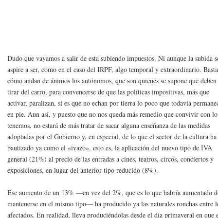
Dudo que vayamos a salir de esta subiendo impuestos. Ni aunque la subida s
aspire a ser, como en el caso del IRPF, algo temporal y extraordinario. Basta
cómo andan de ánimos los autónomos, que son quienes se supone que deben
tirar del carro, para convencerse de que las políticas impositivas, más que
activar, paralizan, si es que no echan por tierra lo poco que todavía permane
en pie. Aun así, y puesto que no nos queda más remedio que convivir con l
tenemos, no estará de más tratar de sacar alguna enseñanza de las medidas
adoptadas por el Gobierno y, en especial, de lo que el sector de la cultura ha
bautizado ya como el «ivazo», esto es, la aplicación del nuevo tipo de IVA
general (21%) al precio de las entradas a cines, teatros, circos, conciertos y
exposiciones, en lugar del anterior tipo reducido (8%).
Ese aumento de un 13% —en vez del 2%, que es lo que habría aumentado d
mantenerse en el mismo tipo— ha producido ya las naturales ronchas entre l
afectados. En realidad, lleva produciéndolas desde el día primaveral en que 