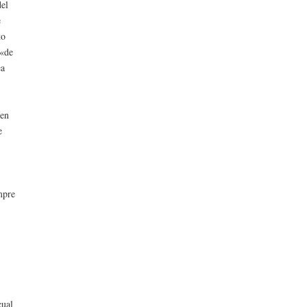
del
e
to
 «de
ea
 en
e
mpre
cual