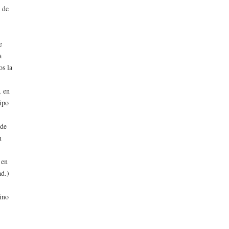
 de
e
a
os la
, en
tipo
 de
n
 en
ad.)
sino