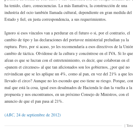
ha tenido, claro, consecuencias. La más llamativa, la construcción de una
industria del ocio también llamada cultural, dependiente en gran medida del
Estado y fiel, en justa correspondencia, a sus requerimientos.
Ignoro si esos vínculos van a perdurar en el futuro o si, por el contrario, el
cambio de tipo y las declaraciones del portavoz ministerial preludian ya la
ruptura. Pero, por si acaso, yo les recomendaría a esos directivos de la Unió
cambio de táctica. Olvídense de la cultura y concéntrese en el IVA. Si lo que
afean es que se lucran con el entretenimiento, es decir, que colaboran en el
«panem et circenses» al que tan aficionados son los gobiernos, ¿por qué no
reivindican que se les aplique un 4%, como al pan, en vez del 21% a que les
llevado el circo? Aunque no les escondo que eso tiene su riesgo. Porque, con
mal que está la cosa, igual esos desalmados de Hacienda le dan la vuelta a la
propuesta y nos encontramos, en un próximo Consejo de Ministros, con el
anuncio de que el pan pasa al 21%.
(
ABC
, 24 de septiembre de 2012)
[
Terc