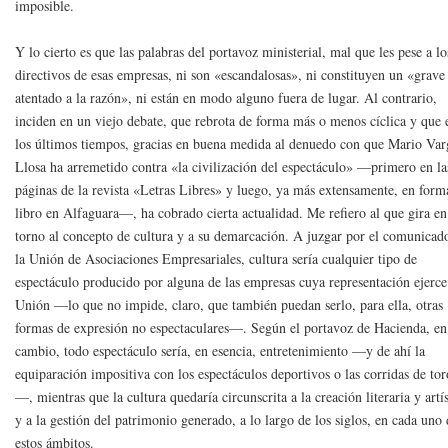
imposible.
Y lo cierto es que las palabras del portavoz ministerial, mal que les pese a lo
directivos de esas empresas, ni son «escandalosas», ni constituyen un «grave
atentado a la razón», ni están en modo alguno fuera de lugar. Al contrario,
inciden en un viejo debate, que rebrota de forma más o menos cíclica y que 
los últimos tiempos, gracias en buena medida al denuedo con que Mario Var
Llosa ha arremetido contra «la civilización del espectáculo» —primero en la
páginas de la revista «Letras Libres» y luego, ya más extensamente, en form
libro en Alfaguara—, ha cobrado cierta actualidad. Me refiero al que gira en
torno al concepto de cultura y a su demarcación. A juzgar por el comunicad
la Unión de Asociaciones Empresariales, cultura sería cualquier tipo de
espectáculo producido por alguna de las empresas cuya representación ejerce
Unión —lo que no impide, claro, que también puedan serlo, para ella, otras
formas de expresión no espectaculares—. Según el portavoz de Hacienda, en
cambio, todo espectáculo sería, en esencia, entretenimiento —y de ahí la
equiparación impositiva con los espectáculos deportivos o las corridas de tor
—, mientras que la cultura quedaría circunscrita a la creación literaria y artís
y a la gestión del patrimonio generado, a lo largo de los siglos, en cada uno
estos ámbitos.