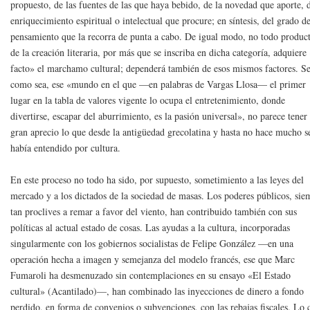
propuesto, de las fuentes de las que haya bebido, de la novedad que aporte, 
enriquecimiento espiritual o intelectual que procure; en síntesis, del grado d
pensamiento que la recorra de punta a cabo. De igual modo, no todo produc
de la creación literaria, por más que se inscriba en dicha categoría, adquiere
facto» el marchamo cultural; dependerá también de esos mismos factores. S
como sea, ese «mundo en el que —en palabras de Vargas Llosa— el primer
lugar en la tabla de valores vigente lo ocupa el entretenimiento, donde
divertirse, escapar del aburrimiento, es la pasión universal», no parece tener
gran aprecio lo que desde la antigüedad grecolatina y hasta no hace mucho s
había entendido por cultura.
En este proceso no todo ha sido, por supuesto, sometimiento a las leyes del
mercado y a los dictados de la sociedad de masas. Los poderes públicos, sie
tan proclives a remar a favor del viento, han contribuido también con sus
políticas al actual estado de cosas. Las ayudas a la cultura, incorporadas
singularmente con los gobiernos socialistas de Felipe González —en una
operación hecha a imagen y semejanza del modelo francés, ese que Marc
Fumaroli ha desmenuzado sin contemplaciones en su ensayo «El Estado
cultural» (Acantilado)—, han combinado las inyecciones de dinero a fondo
perdido, en forma de convenios o subvenciones, con las rebajas fiscales. Lo 