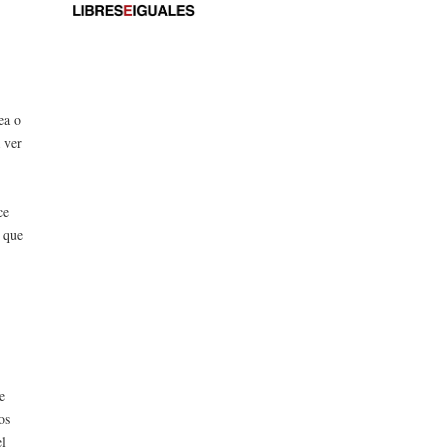
ea o
 ver
ce
o que
e
os
el