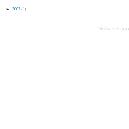
2003
(1)
►
[ Diseñado en Blogger p