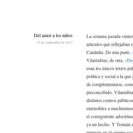
Del amor a los niños
La semana pasada vinieron
23 de septiembre de 2013
artículos que reflejaban
Cataluña. De una parte,
Vilarrubias; de otra,
«Des
eran los únicos textos pu
política y social a la qu
de complementarse, como 
preconcebido. Vilarrubia
distintos centros público
extensibles a muchísimo
el consiguiente adoctrina
ya un hecho. Y Toutain re
mímesis en el cuerpo soci