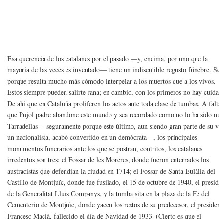
Esa querencia de los catalanes por el pasado —y, encima, por uno que la
mayoría de las veces es inventado— tiene un indiscutible regusto fúnebre. S
porque resulta mucho más cómodo interpelar a los muertos que a los vivos.
Estos siempre pueden salirte rana; en cambio, con los primeros no hay cuid
De ahí que en Cataluña proliferen los actos ante toda clase de tumbas. A falt
que Pujol padre abandone este mundo y sea recordado como no lo ha sido n
Tarradellas —seguramente porque este último, aun siendo gran parte de su v
un nacionalista, acabó convertido en un demócrata—, los principales
monumentos funerarios ante los que se postran, contritos, los catalanes
irredentos son tres: el Fossar de les Moreres, donde fueron enterrados los
austracistas que defendían la ciudad en 1714; el Fossar de Santa Eulàlia del
Castillo de Montjuïc, donde fue fusilado, el 15 de octubre de 1940, el presid
de la Generalitat Lluís Companys, y la tumba sita en la plaza de la Fe del
Cementerio de Montjuïc, donde yacen los restos de su predecesor, el preside
Francesc Macià, fallecido el día de Navidad de 1933. (Cierto es que el