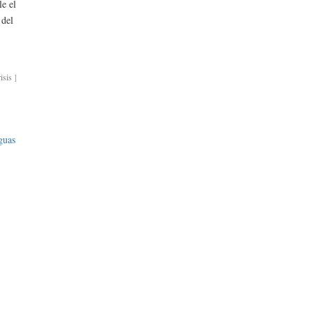
le el
 del
isis
]
guas