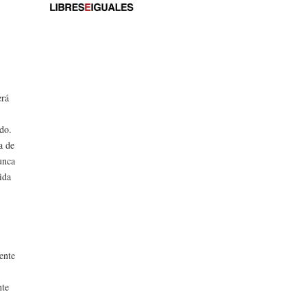
erá
ado.
a de
unca
ida
ente
nte