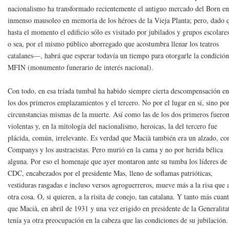
nacionalismo ha transformado recientemente el antiguo mercado del Born e
inmenso mausoleo en memoria de los héroes de la Vieja Planta; pero, dado 
hasta el momento el edificio sólo es visitado por jubilados y grupos escolar
o sea, por el mismo público aborregado que acostumbra llenar los teatros
catalanes—, habrá que esperar todavía un tiempo para otorgarle la condició
MFIN (monumento funerario de interés nacional).
Con todo, en esa tríada tumbal ha habido siempre cierta descompensación en
los dos primeros emplazamientos y el tercero. No por el lugar en sí, sino por
circunstancias mismas de la muerte. Así como las de los dos primeros fuero
violentas y, en la mitología del nacionalismo, heroicas, la del tercero fue
plácida, común, irrelevante. Es verdad que Macià también era un alzado, c
Companys y los austracistas. Pero murió en la cama y no por herida bélica
alguna. Por eso el homenaje que ayer montaron ante su tumba los líderes de
CDC, encabezados por el presidente Mas, lleno de soflamas patrióticas,
vestiduras rasgadas e incluso versos agroguerreros, mueve más a la risa que 
otra cosa. O, si quieren, a la risita de conejo, tan catalana. Y tanto más cuan
que Macià, en abril de 1931 y una vez erigido en presidente de la Generalita
tenía ya otra preocupación en la cabeza que las condiciones de su jubilación.