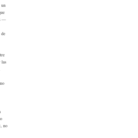
n un
que
es —
n de
tre
 las
n
omo
a
to
t, no