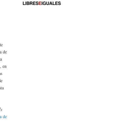
te
a de
la
, en
as
de
sta
ls
a de