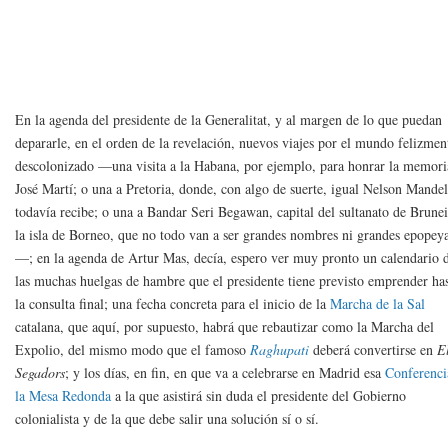
En la agenda del presidente de la Generalitat, y al margen de lo que puedan
depararle, en el orden de la revelación, nuevos viajes por el mundo felizmen
descolonizado —una visita a la Habana, por ejemplo, para honrar la memori
José Martí; o una a Pretoria, donde, con algo de suerte, igual Nelson Mande
todavía recibe; o una a Bandar Seri Begawan, capital del sultanato de Brunei
la isla de Borneo, que no todo van a ser grandes nombres ni grandes epopey
—; en la agenda de Artur Mas, decía, espero ver muy pronto un calendario 
las muchas huelgas de hambre que el presidente tiene previsto emprender ha
la consulta final; una fecha concreta para el inicio de la
Marcha de la Sal
catalana, que aquí, por supuesto, habrá que rebautizar como la Marcha del
Expolio, del mismo modo que el famoso
Raghupati
deberá convertirse en
E
Segadors
; y los días, en fin, en que va a celebrarse en Madrid esa
Conferenci
la Mesa Redonda
a la que asistirá sin duda el presidente del Gobierno
colonialista y de la que debe salir una solución sí o sí.