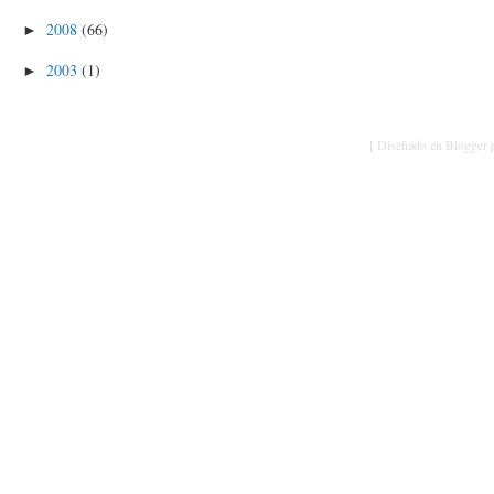
2008
(66)
►
2003
(1)
►
[ Diseñado en Blogger p