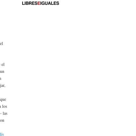
el
 el
 un
n
jar,
 que
a los
— las
ron
lís