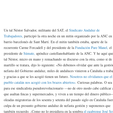
Un tal Néstor Salvador, militante del SAT, el
Sindicato Andaluz de
Trabajadores,
participó la otra noche en un mitin organizado por la ANC en 
barrio barcelonés de Sant Martí. En el mitin también estaba, aparte de la
recurrente Carme Forcadell y del presidente de la
Fundación Pare Manel,
el
presidente de
Súmate,
apéndice castellanohablante de la ANC. Y he aquí que
tal Néstor, micro en mano y remachando su discurso con la otra, como si de
martillo se tratara, dijo lo siguiente: «No debemos olvidar que ante la gestió
nefasta del Gobierno andaluz, miles de andaluces vinieron a Cataluña a traba
y gracias a que se les acogió tienen un futuro.
Nosotros no olvidamos que el
pueblo catalán nos acogió con los brazos abiertos».
Curiosas palabras. O sea
para ese sindicalista pseudorevolucionario —no de otro modo cabe calificar 
que asaltan fincas y supermercados, y viven a un tiempo del dinero público
oleadas migratorias de los sesenta y setenta del pasado siglo en Cataluña fue
culpa de un presunto gobierno andaluz de nefasta gestión y suponemos que
también recuerdo. ¡Como no lo presidiera en la sombra
el egabrense José So