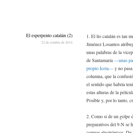
El esperpento catalán (2)
1. El lío catalán es tan
22 de octubre de 2014
Jiménez Losantos atribuy
unas palabras de la vice
de Santamaría
—unas pal
propio Iceta—
y no pasa 
columna, que la confusi
el sentido que habría ten
estas alturas de la pelícu
Posible y, por lo tanto, cr
2. Como si de un golpe de
preparativos del 9-N se h
correos electrónicos. De