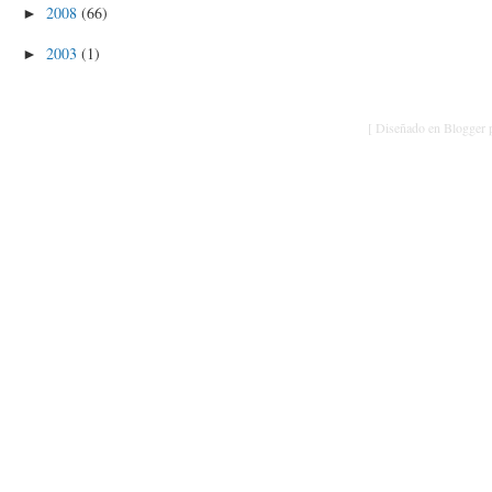
2008
(66)
►
2003
(1)
►
[ Diseñado en Blogger p