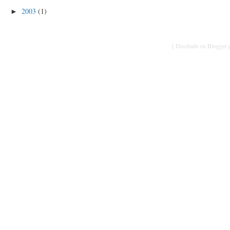
2003
(1)
►
[ Diseñado en Blogger p