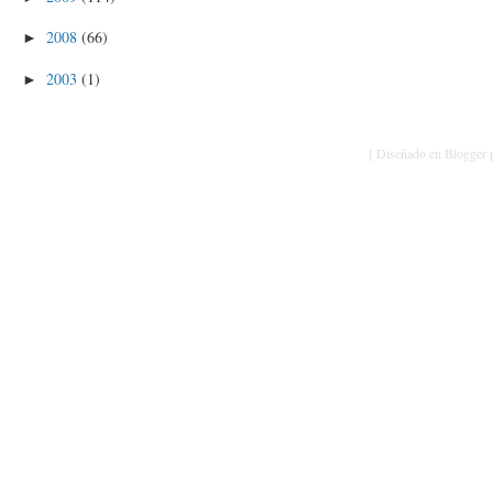
2008
(66)
►
2003
(1)
►
[ Diseñado en Blogger p