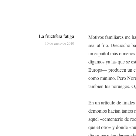
La fructífera fatiga
Motivos familiares me han
10 de enero de 2010
sea, al frío. Dieciocho 
un español más o menos 
digamos ya las que se es
Europa— producen un efec
como mínimo. Pero Norueg
también los noruegos. O, s
En un artículo de finales
demonios hacían tantos 
aquel «cementerio de roc
que el otro» y donde «nu
día se mezclan descarad