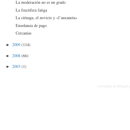
La moderación no es un grado
La fructífera fatiga
La ciénaga, el novicio y «l’anxaneta»
Enseñanza de pago
Cercanías
2009
(114)
►
2008
(66)
►
2003
(1)
►
[ Diseñado en Blogger p