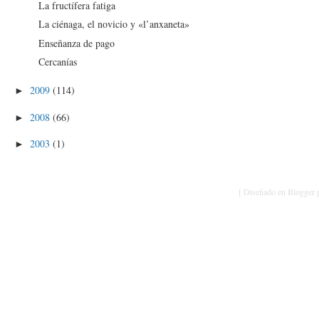
La fructífera fatiga
La ciénaga, el novicio y «l’anxaneta»
Enseñanza de pago
Cercanías
2009
(114)
►
2008
(66)
►
2003
(1)
►
[ Diseñado en Blogger p