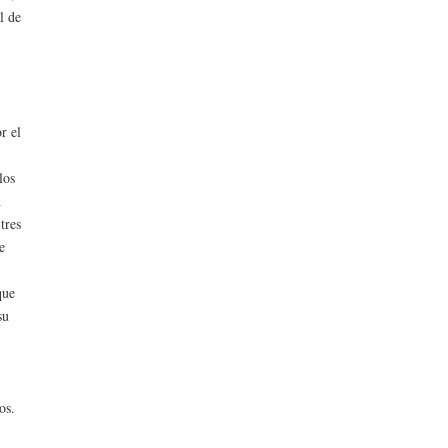
l de
r el
los
n
tres
e
que
su
.
os.