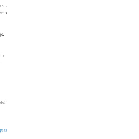
e sus
como
je,
ndo
,
obal
]
guas