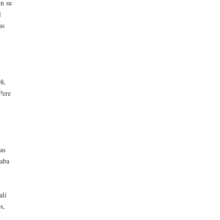
en su
l
as
08,
Pere
.
nas
raba
alí
s,