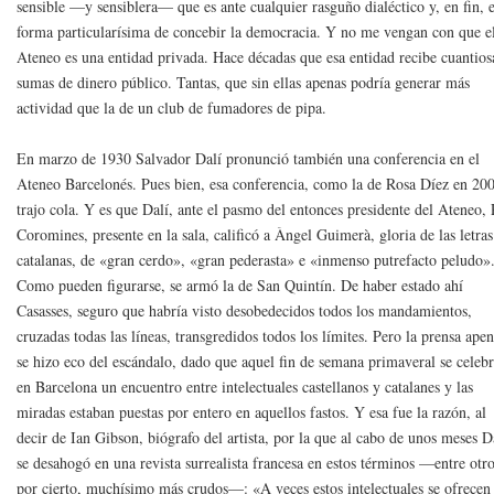
sensible —y sensiblera— que es ante cualquier rasguño dialéctico y, en fin, 
forma particularísima de concebir la democracia. Y no me vengan con que e
Ateneo es una entidad privada. Hace décadas que esa entidad recibe cuantios
sumas de dinero público. Tantas, que sin ellas apenas podría generar más
actividad que la de un club de fumadores de pipa.
En marzo de 1930 Salvador Dalí pronunció también una conferencia en el
Ateneo Barcelonés. Pues bien, esa conferencia, como la de Rosa Díez en 20
trajo cola. Y es que Dalí, ante el pasmo del entonces presidente del Ateneo, 
Coromines, presente en la sala, calificó a Àngel Guimerà, gloria de las letras
catalanas, de «gran cerdo», «gran pederasta» e «inmenso putrefacto peludo»
Como pueden figurarse, se armó la de San Quintín. De haber estado ahí
Casasses, seguro que habría visto desobedecidos todos los mandamientos,
cruzadas todas las líneas, transgredidos todos los límites. Pero la prensa ape
se hizo eco del escándalo, dado que aquel fin de semana primaveral se celeb
en Barcelona un encuentro entre intelectuales castellanos y catalanes y las
miradas estaban puestas por entero en aquellos fastos. Y esa fue la razón, al
decir de Ian Gibson, biógrafo del artista, por la que al cabo de unos meses D
se desahogó en una revista surrealista francesa en estos términos —entre otro
por cierto, muchísimo más crudos—: «A veces estos intelectuales se ofrecen