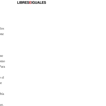
 los
one
que
como
Para
 el
or
bía
er,