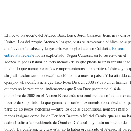
El nuevo presidente del Ateneo Barcelonés, Jordi Casasses, tiene muy claros
límites. Los del propio Ateneo y los que, vista su trayectoria pública, se sup
que lleva en la cabeza y le gustaría ver implantados en Cataluña.
En una
entrevista reciente
los ha explicitado. Según Casasses, en lo sucesivo en el
Ateneo se podrá hablar de todo menos «de lo que pueda herir la sensibilidad
media, lo que atente contra los comportamientos democráticos básicos y lo 
sin justificación sea una descalificación contra nuestro país». Y ha añadido 
ejemplo: «La conferencia que hizo Rosa Díez en 2008 estuvo en el límite». 
quienes no lo recuerden, indicaremos que Rosa Díez pronunció el 4 de
diciembre de 2008 en el Ateneo Barcelonés una conferencia en la que expuso
ideario de su partido, lo que generó un fuerte movimiento de contestación p
parte de no pocos ateneístas —entre los que se encontraban nombres más o
menos insignes como los de Heribert Barrera o Muriel Casals, que aún no ha
dado el salto a la presidencia de Òmnium Cultural— y hasta un intento de
boicot. La conferencia, claro está, no la había organizado el Ateneo; al parec