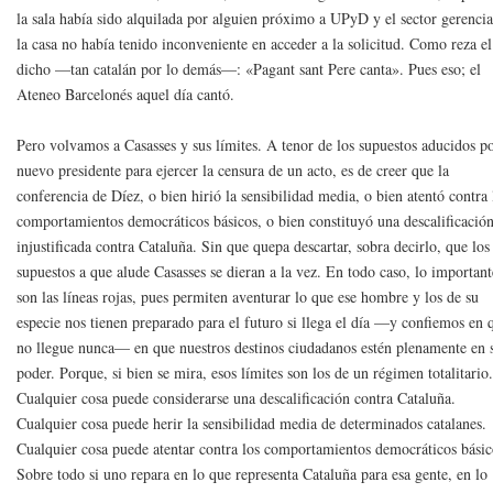
la sala había sido alquilada por alguien próximo a UPyD y el sector gerencia
la casa no había tenido inconveniente en acceder a la solicitud. Como reza el
dicho —tan catalán por lo demás—: «Pagant sant Pere canta». Pues eso; el
Ateneo Barcelonés aquel día cantó.
Pero volvamos a Casasses y sus límites. A tenor de los supuestos aducidos po
nuevo presidente para ejercer la censura de un acto, es de creer que la
conferencia de Díez, o bien hirió la sensibilidad media, o bien atentó contra 
comportamientos democráticos básicos, o bien constituyó una descalificació
injustificada contra Cataluña. Sin que quepa descartar, sobra decirlo, que los 
supuestos a que alude Casasses se dieran a la vez. En todo caso, lo important
son las líneas rojas, pues permiten aventurar lo que ese hombre y los de su
especie nos tienen preparado para el futuro si llega el día —y confiemos en 
no llegue nunca— en que nuestros destinos ciudadanos estén plenamente en 
poder. Porque, si bien se mira, esos límites son los de un régimen totalitario
Cualquier cosa puede considerarse una descalificación contra Cataluña.
Cualquier cosa puede herir la sensibilidad media de determinados catalanes.
Cualquier cosa puede atentar contra los comportamientos democráticos básic
Sobre todo si uno repara en lo que representa Cataluña para esa gente, en lo