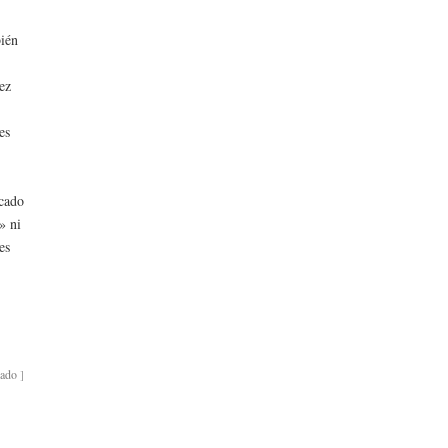
bién
ez
es
icado
» ni
es
n
bado
]