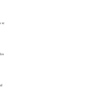
a se
los
al