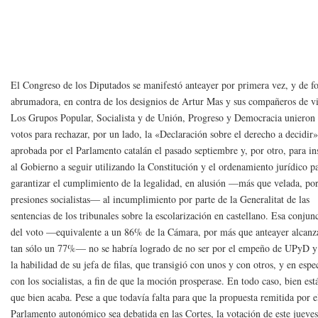
El Congreso de los Diputados se manifestó anteayer por primera vez, y de 
abrumadora, en contra de los designios de Artur Mas y sus compañeros de vi
Los Grupos Popular, Socialista y de Unión, Progreso y Democracia unieron 
votos para rechazar, por un lado, la «Declaración sobre el derecho a decidir
aprobada por el Parlamento catalán el pasado septiembre y, por otro, para in
al Gobierno a seguir utilizando la Constitución y el ordenamiento jurídico p
garantizar el cumplimiento de la legalidad, en alusión —más que velada, por
presiones socialistas— al incumplimiento por parte de la Generalitat de las
sentencias de los tribunales sobre la escolarización en castellano. Esa conjun
del voto —equivalente a un 86% de la Cámara, por más que anteayer alcanz
tan sólo un 77%— no se habría logrado de no ser por el empeño de UPyD y
la habilidad de su jefa de filas, que transigió con unos y con otros, y en espe
con los socialistas, a fin de que la moción prosperase. En todo caso, bien est
que bien acaba. Pese a que todavía falta para que la propuesta remitida por e
Parlamento autonómico sea debatida en las Cortes, la votación de este jueve