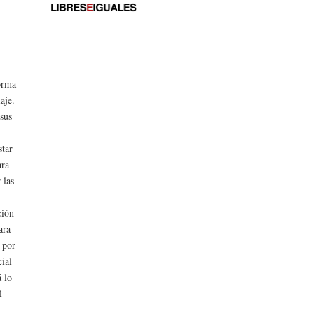
forma
aje.
sus
»
star
ara
 las
ción
ara
 por
cial
á lo
l
s