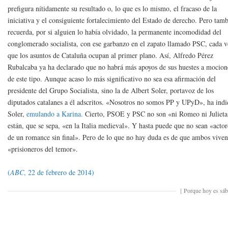
prefigura nítidamente su resultado o, lo que es lo mismo, el fracaso de la
iniciativa y el consiguiente fortalecimiento del Estado de derecho. Pero tam
recuerda, por si alguien lo había olvidado, la permanente incomodidad del
conglomerado socialista, con ese garbanzo en el zapato llamado PSC, cada v
que los asuntos de Cataluña ocupan al primer plano. Así, Alfredo Pérez
Rubalcaba ya ha declarado que no habrá más apoyos de sus huestes a mocion
de este tipo. Aunque acaso lo más significativo no sea esa afirmación del
presidente del Grupo Socialista, sino la de Albert Soler, portavoz de los
diputados catalanes a él adscritos. «Nosotros no somos PP y UPyD», ha ind
Soler,
emulando a Karina.
Cierto, PSOE y PSC no son «ni Romeo ni Julieta
están, que se sepa, «en la Italia medieval». Y hasta puede que no sean «actor
de un romance sin final». Pero de lo que no hay duda es de que ambos vive
«prisioneros del temor».
(
ABC
, 22 de febrero de 2014)
[
Porque hoy es sá