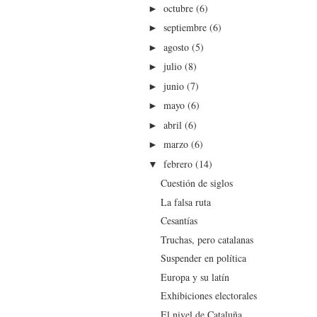
octubre
(6)
►
septiembre
(6)
►
agosto
(5)
►
julio
(8)
►
junio
(7)
►
mayo
(6)
►
abril
(6)
►
marzo
(6)
►
febrero
(14)
▼
Cuestión de siglos
La falsa ruta
Cesantías
Truchas, pero catalanas
Suspender en política
Europa y su latín
Exhibiciones electorales
El nivel de Cataluña