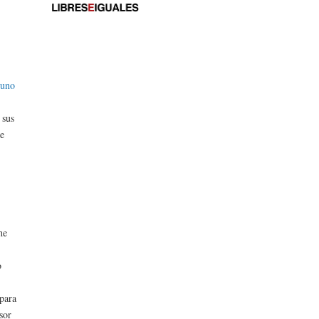
r
uno
 sus
ue
he
o
para
sor