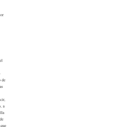
tor
el
o
o de
as
cir,
, a
lla
 de
, que