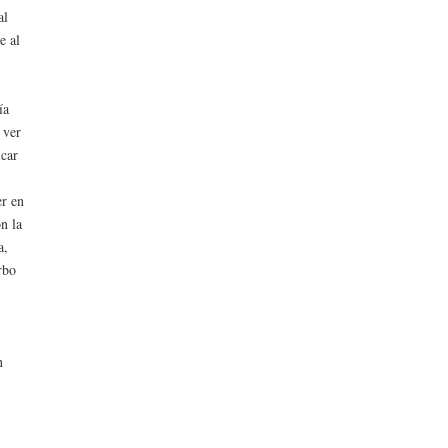
al
e al
ía
 ver
icar
er en
n la
a,
erbo
n