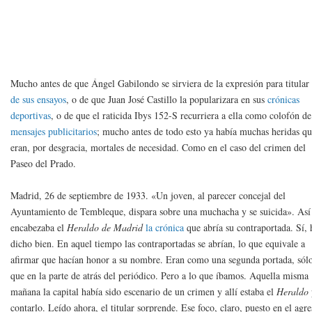
Mucho antes de que Ángel Gabilondo se sirviera de la expresión para titula
de sus ensayos
, o de que Juan José Castillo la popularizara en sus
crónicas
deportivas
, o de que el raticida Ibys 152-S recurriera a ella como colofón de
mensajes publicitarios
; mucho antes de todo esto ya había muchas heridas q
eran, por desgracia, mortales de necesidad. Como en el caso del crimen del
Paseo del Prado.
Madrid, 26 de septiembre de 1933. «Un joven, al parecer concejal del
Ayuntamiento de Tembleque, dispara sobre una muchacha y se suicida». Así
encabezaba el
Heraldo de Madrid
la crónica
que abría su contraportada. Sí, 
dicho bien. En aquel tiempo las contraportadas se abrían, lo que equivale a
afirmar que hacían honor a su nombre. Eran como una segunda portada, sól
que en la parte de atrás del periódico. Pero a lo que íbamos. Aquella misma
mañana la capital había sido escenario de un crimen y allí estaba el
Heraldo
contarlo. Leído ahora, el titular sorprende. Ese foco, claro, puesto en el agre