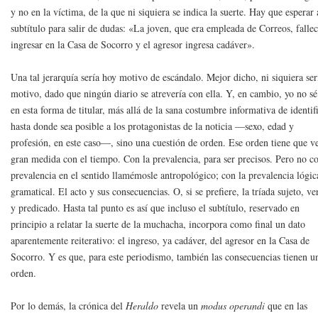
y no en la víctima, de la que ni siquiera se indica la suerte. Hay que esperar 
subtítulo para salir de dudas: «La joven, que era empleada de Correos, fallec
ingresar en la Casa de Socorro y el agresor ingresa cadáver».
Una tal jerarquía sería hoy motivo de escándalo. Mejor dicho, ni siquiera ser
motivo, dado que ningún diario se atrevería con ella. Y, en cambio, yo no sé
en esta forma de titular, más allá de la sana costumbre informativa de identif
hasta donde sea posible a los protagonistas de la noticia —sexo, edad y
profesión, en este caso—, sino una cuestión de orden. Ese orden tiene que v
gran medida con el tiempo. Con la prevalencia, para ser precisos. Pero no co
prevalencia en el sentido llamémosle antropológico; con la prevalencia lógic
gramatical. El acto y sus consecuencias. O, si se prefiere, la tríada sujeto, v
y predicado. Hasta tal punto es así que incluso el subtítulo, reservado en
principio a relatar la suerte de la muchacha, incorpora como final un dato
aparentemente reiterativo: el ingreso, ya cadáver, del agresor en la Casa de
Socorro. Y es que, para este periodismo, también las consecuencias tienen u
orden.
Por lo demás, la crónica del
Heraldo
revela un
modus operandi
que en las