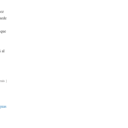
vez
puede
 que
 al
emás
]
guas