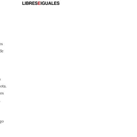
os
 de
s
lota.
los
,
ago