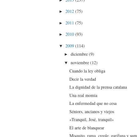
2012
(75)
►
2011
(75)
►
2010
(93)
►
2009
(114)
▼
diciembre
(9)
►
noviembre
(12)
▼
Cuando la ley obliga
Decir la verdad
La dignidad de la prensa catalana
Una real momia
La enfermedad que no cesa
Séniors, ancianos y viejos
«Tranquil, José, tranquil»
El arte de blanquear
Misquito, rama, creole, garífuna y su