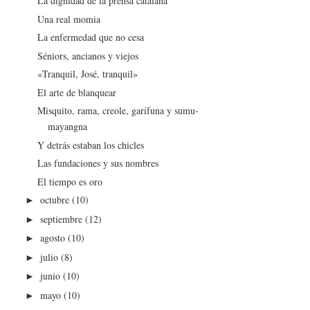
La dignidad de la prensa catalana
Una real momia
La enfermedad que no cesa
Séniors, ancianos y viejos
«Tranquil, José, tranquil»
El arte de blanquear
Misquito, rama, creole, garífuna y sumu-
mayangna
Y detrás estaban los chicles
Las fundaciones y sus nombres
El tiempo es oro
octubre
(10)
►
septiembre
(12)
►
agosto
(10)
►
julio
(8)
►
junio
(10)
►
mayo
(10)
►