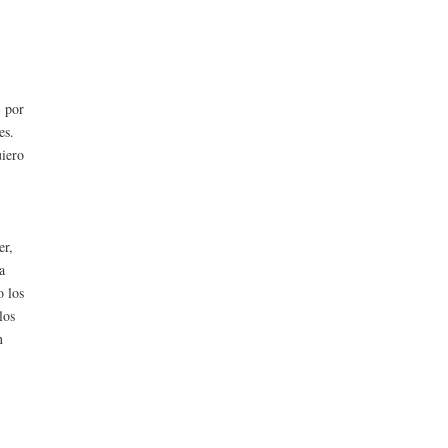
, por
es.
uiero
er,
a
o los
los
n