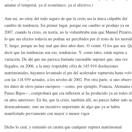
amaine el temporal, ya el económico, ya el afectivo.)
Aun así, no estoy del todo seguro de que la crisis sea la única culpable del
cambio de tendencia. En primer lugar, porque ese cambio se produjo ya en
2007, cuando la crisis, en teoría, no la vislumbraba más que Manuel Pizarro
lo que sus efectos todavía no podían ser percibidos por el resto de los mortal
Y, luego, porque no hay mal que diez años dure. O veinte. O los que sea. Q
decir que las tendencias son eso, tendencias. Y, como tales, están sujetas a
variación. De ahí que me parezca bastante razonable suponer que, una vez
llegados, en 2006, a la muy respetable cifra de 145.919 disoluciones
matrimoniales, hayamos levantado el pie del acelerador rupturista hasta volv
con las 118.939 actuales, a los niveles de 2002. Por otra parte, si uno observ
los datos de otros países europeos —como, por ejemplo, Francia, Alemania 
Países Bajos—, comprobará que esa inflexión se ha producido ya en todos el
en años anteriores. En fin, que la crisis, también allí, no parece haber sido u
desencadenante, sino un incentivo importante de algo que ya se había
manifestado previamente con mayor o menor vigor.
Dicho lo cual, y teniendo en cuenta que cualquier ruptura matrimonial