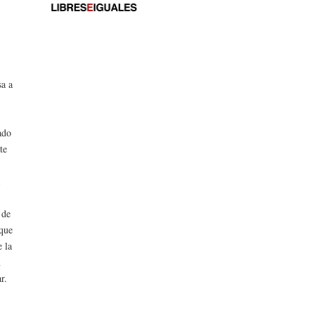
sa a
ado
te
a
 de
 que
e la
n
r.