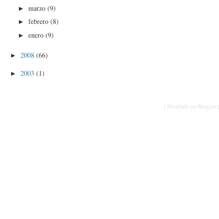
marzo
(9)
►
febrero
(8)
►
enero
(9)
►
2008
(66)
►
2003
(1)
►
[ Diseñado en Blogger p