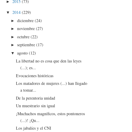
2015
(73)
►
2014
(229)
▼
diciembre
(24)
►
noviembre
(27)
►
octubre
(22)
►
septiembre
(17)
►
agosto
(12)
▼
La libertad no es cosa que den las leyes
(...); es...
Evocaciones históricas
Los matadores de mujeres (...) han llegado
a tomar...
De la perentoria unidad
Un muestrario sin igual
¡Muchachos magníficos, estos pontoneros
(...)! ¡Qu...
Los jabalíes y el CNI