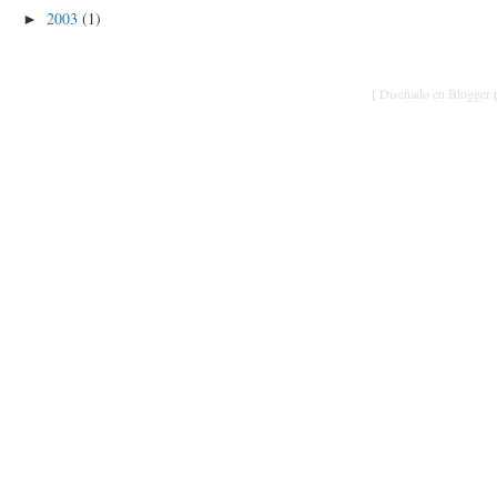
2003
(1)
►
[ Diseñado en Blogger p