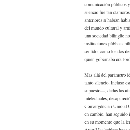
comunicación públicos y
silencio fue tan clamoro
anteriores sí habían habl
del mundo cultural y art
una sociedad bilingüe no
instituciones públicas bi
sentido, como los dos de
quien gobernaba era Jord
Más allá del parámetro id
tanto silencio. Incluso e
supuesto—, dadas las afi
intelectuales, desapareci
Convergència i Unió al 
en cambio, han seguido i
en su momento que la le
Artur Mas hablara hace po