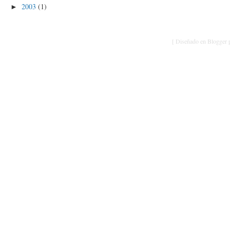
2003
(1)
►
[ Diseñado en Blogger p