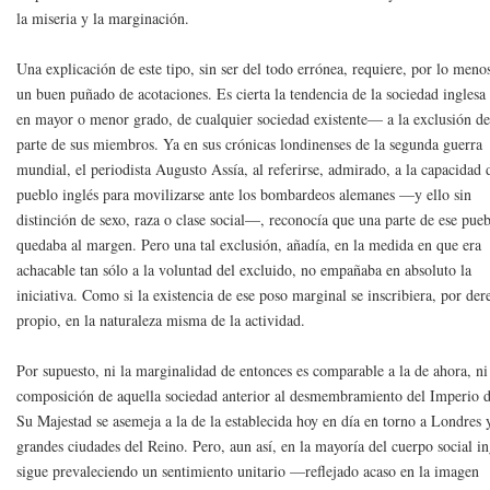
la miseria y la marginación.
Una explicación de este tipo, sin ser del todo errónea, requiere, por lo meno
un buen puñado de acotaciones. Es cierta la tendencia de la sociedad ingles
en mayor o menor grado, de cualquier sociedad existente— a la exclusión d
parte de sus miembros. Ya en sus crónicas londinenses de la segunda guerra
mundial, el periodista Augusto Assía, al referirse, admirado, a la capacidad 
pueblo inglés para movilizarse ante los bombardeos alemanes —y ello sin
distinción de sexo, raza o clase social—, reconocía que una parte de ese pue
quedaba al margen. Pero una tal exclusión, añadía, en la medida en que era
achacable tan sólo a la voluntad del excluido, no empañaba en absoluto la
iniciativa. Como si la existencia de ese poso marginal se inscribiera, por de
propio, en la naturaleza misma de la actividad.
Por supuesto, ni la marginalidad de entonces es comparable a la de ahora, ni
composición de aquella sociedad anterior al desmembramiento del Imperio 
Su Majestad se asemeja a la de la establecida hoy en día en torno a Londres y
grandes ciudades del Reino. Pero, aun así, en la mayoría del cuerpo social in
sigue prevaleciendo un sentimiento unitario —reflejado acaso en la imagen