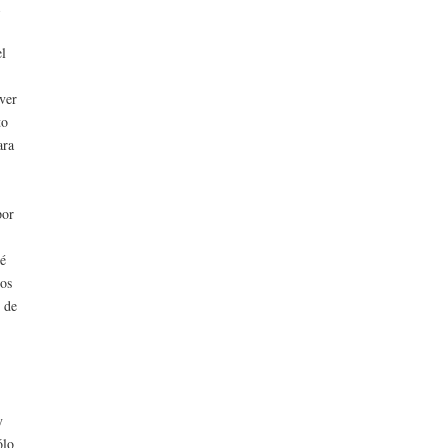
a
el
 ver
to
ara
por
ué
mos
 de
y
ólo