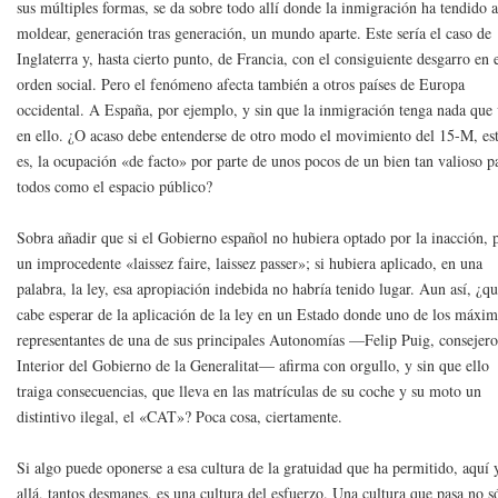
sus múltiples formas, se da sobre todo allí donde la inmigración ha tendido 
moldear, generación tras generación, un mundo aparte. Este sería el caso de
Inglaterra y, hasta cierto punto, de Francia, con el consiguiente desgarro en 
orden social. Pero el fenómeno afecta también a otros países de Europa
occidental. A España, por ejemplo, y sin que la inmigración tenga nada que
en ello. ¿O acaso debe entenderse de otro modo el movimiento del 15-M, es
es, la ocupación «de facto» por parte de unos pocos de un bien tan valioso p
todos como el espacio público?
Sobra añadir que si el Gobierno español no hubiera optado por la inacción, 
un improcedente «laissez faire, laissez passer»; si hubiera aplicado, en una
palabra, la ley, esa apropiación indebida no habría tenido lugar. Aun así, ¿q
cabe esperar de la aplicación de la ley en un Estado donde uno de los máxi
representantes de una de sus principales Autonomías —Felip Puig, consejero
Interior del Gobierno de la Generalitat— afirma con orgullo, y sin que ello
traiga consecuencias, que lleva en las matrículas de su coche y su moto un
distintivo ilegal, el «CAT»? Poca cosa, ciertamente.
Si algo puede oponerse a esa cultura de la gratuidad que ha permitido, aquí 
allá, tantos desmanes, es una cultura del esfuerzo. Una cultura que pasa no s