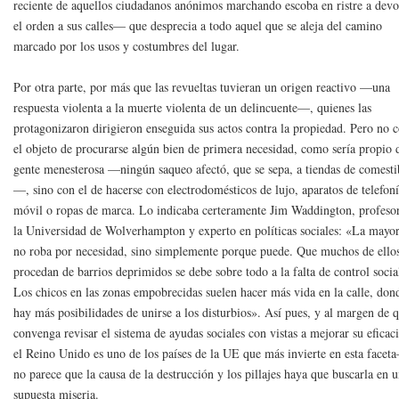
reciente de aquellos ciudadanos anónimos marchando escoba en ristre a devo
el orden a sus calles— que desprecia a todo aquel que se aleja del camino
marcado por los usos y costumbres del lugar.
Por otra parte, por más que las revueltas tuvieran un origen reactivo —una
respuesta violenta a la muerte violenta de un delincuente—, quienes las
protagonizaron dirigieron enseguida sus actos contra la propiedad. Pero no 
el objeto de procurarse algún bien de primera necesidad, como sería propio 
gente menesterosa —ningún saqueo afectó, que se sepa, a tiendas de comesti
—, sino con el de hacerse con electrodomésticos de lujo, aparatos de telefon
móvil o ropas de marca. Lo indicaba certeramente Jim Waddington, profeso
la Universidad de Wolverhampton y experto en políticas sociales: «La mayor
no roba por necesidad, sino simplemente porque puede. Que muchos de ello
procedan de barrios deprimidos se debe sobre todo a la falta de control socia
Los chicos en las zonas empobrecidas suelen hacer más vida en la calle, don
hay más posibilidades de unirse a los disturbios». Así pues, y al margen de 
convenga revisar el sistema de ayudas sociales con vistas a mejorar su efica
el Reino Unido es uno de los países de la UE que más invierte en esta facet
no parece que la causa de la destrucción y los pillajes haya que buscarla en 
supuesta miseria.