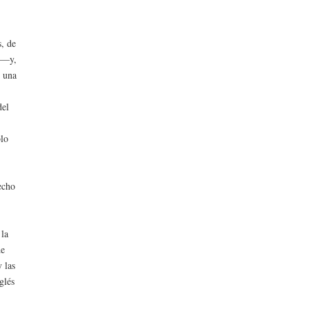
s, de
a —y,
e una
del
blo
recho
 la
de
 las
glés