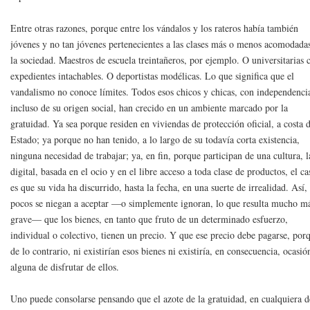
Entre otras razones, porque entre los vándalos y los rateros había también
jóvenes y no tan jóvenes pertenecientes a las clases más o menos acomodada
la sociedad. Maestros de escuela treintañeros, por ejemplo. O universitarias 
expedientes intachables. O deportistas modélicas. Lo que significa que el
vandalismo no conoce límites. Todos esos chicos y chicas, con independenci
incluso de su origen social, han crecido en un ambiente marcado por la
gratuidad. Ya sea porque residen en viviendas de protección oficial, a costa 
Estado; ya porque no han tenido, a lo largo de su todavía corta existencia,
ninguna necesidad de trabajar; ya, en fin, porque participan de una cultura, l
digital, basada en el ocio y en el libre acceso a toda clase de productos, el ca
es que su vida ha discurrido, hasta la fecha, en una suerte de irrealidad. Así,
pocos se niegan a aceptar —o simplemente ignoran, lo que resulta mucho m
grave— que los bienes, en tanto que fruto de un determinado esfuerzo,
individual o colectivo, tienen un precio. Y que ese precio debe pagarse, por
de lo contrario, ni existirían esos bienes ni existiría, en consecuencia, ocasió
alguna de disfrutar de ellos.
Uno puede consolarse pensando que el azote de la gratuidad, en cualquiera d