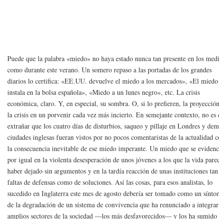
Puede que la palabra «miedo» no haya estado nunca tan presente en los med
como durante este verano. Un somero repaso a las portadas de los grandes
diarios lo certifica: «EE.UU. devuelve el miedo a los mercados», «El miedo
instala en la bolsa española», «Miedo a un lunes negro», etc. La crisis
económica, claro. Y, en especial, su sombra. O, si lo prefieren, la proyecció
la crisis en un porvenir cada vez más incierto. En semejante contexto, no es
extrañar que los cuatro días de disturbios, saqueo y pillaje en Londres y de
ciudades inglesas fueran vistos por no pocos comentaristas de la actualidad
la consecuencia inevitable de ese miedo imperante. Un miedo que se evidenc
por igual en la violenta desesperación de unos jóvenes a los que la vida pare
haber dejado sin argumentos y en la tardía reacción de unas instituciones tan
faltas de defensas como de soluciones. Así las cosas, para esos analistas, lo
sucedido en Inglaterra este mes de agosto debería ser tomado como un sínt
de la degradación de un sistema de convivencia que ha renunciado a integrar
amplios sectores de la sociedad —los más desfavorecidos— y los ha sumido