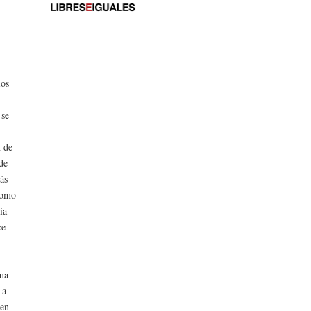
ios
 se
n de
 de
más
 como
ia
ce
oma
 a
 en