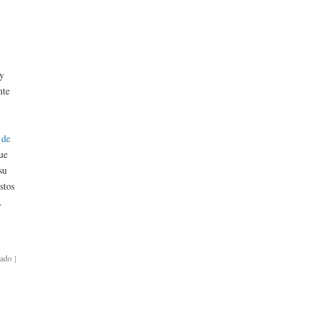
 y
nte
 de
ue
su
stos
.
bado
]