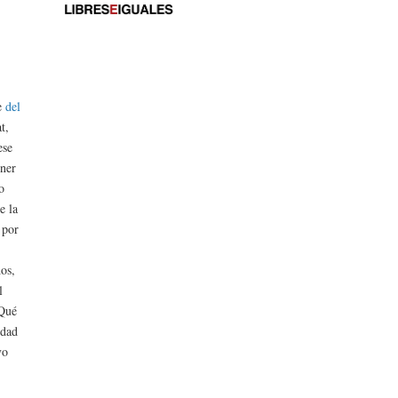
de
del
t,
ese
ener
o
e la
 por
dos,
l
 Qué
idad
vo