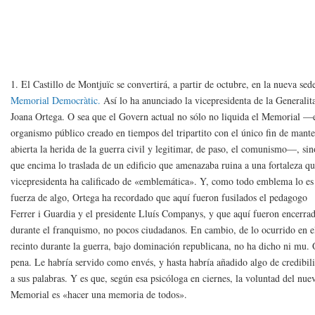
1. El Castillo de Montjuïc se convertirá, a partir de octubre, en la nueva se
Memorial Democràtic.
Así lo ha anunciado la vicepresidenta de la Generalita
Joana Ortega. O sea que el Govern actual no sólo no liquida el Memorial —
organismo público creado en tiempos del tripartito con el único fin de mant
abierta la herida de la guerra civil y legitimar, de paso, el comunismo—, sin
que encima lo traslada de un edificio que amenazaba ruina a una fortaleza qu
vicepresidenta ha calificado de «emblemática». Y, como todo emblema lo es
fuerza de algo, Ortega ha recordado que aquí fueron fusilados el pedagogo
Ferrer i Guardia y el presidente Lluís Companys, y que aquí fueron encerra
durante el franquismo, no pocos ciudadanos. En cambio, de lo ocurrido en e
recinto durante la guerra, bajo dominación republicana, no ha dicho ni mu.
pena. Le habría servido como envés, y hasta habría añadido algo de credibil
a sus palabras. Y es que, según esa psicóloga en ciernes, la voluntad del nue
Memorial es «hacer una memoria de todos».