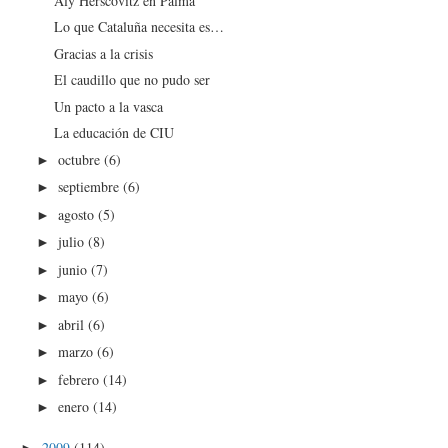
Aly Herscovitz en Palma
Lo que Cataluña necesita es…
Gracias a la crisis
El caudillo que no pudo ser
Un pacto a la vasca
La educación de CIU
octubre
(6)
►
septiembre
(6)
►
agosto
(5)
►
julio
(8)
►
junio
(7)
►
mayo
(6)
►
abril
(6)
►
marzo
(6)
►
febrero
(14)
►
enero
(14)
►
2009
(114)