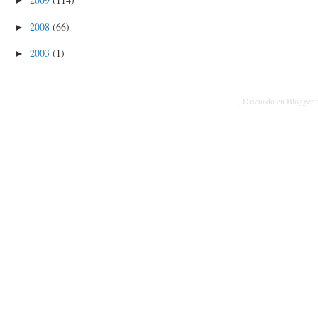
►
2008
(66)
►
2003
(1)
►
[ Diseñado en Blogger p