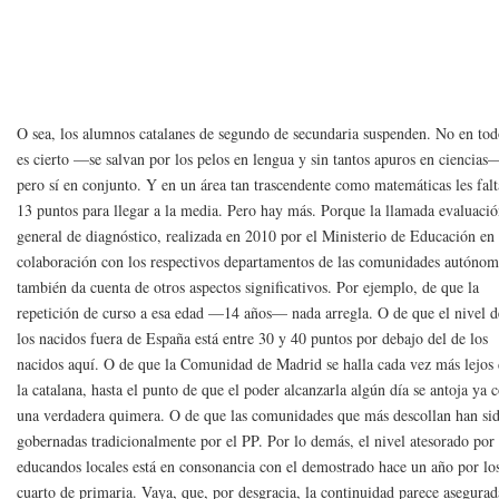
O sea, los alumnos catalanes de segundo de secundaria suspenden. No en tod
es cierto —se salvan por los pelos en lengua y sin tantos apuros en ciencias
pero sí en conjunto. Y en un área tan trascendente como matemáticas les fal
13 puntos para llegar a la media. Pero hay más. Porque la llamada evaluaci
general de diagnóstico, realizada en 2010 por el Ministerio de Educación en
colaboración con los respectivos departamentos de las comunidades autónom
también da cuenta de otros aspectos significativos. Por ejemplo, de que la
repetición de curso a esa edad —14 años— nada arregla. O de que el nivel d
los nacidos fuera de España está entre 30 y 40 puntos por debajo del de los
nacidos aquí. O de que la Comunidad de Madrid se halla cada vez más lejos
la catalana, hasta el punto de que el poder alcanzarla algún día se antoja ya
una verdadera quimera. O de que las comunidades que más descollan han si
gobernadas tradicionalmente por el PP. Por lo demás, el nivel atesorado por 
educandos locales está en consonancia con el demostrado hace un año por lo
cuarto de primaria. Vaya, que, por desgracia, la continuidad parece asegurad