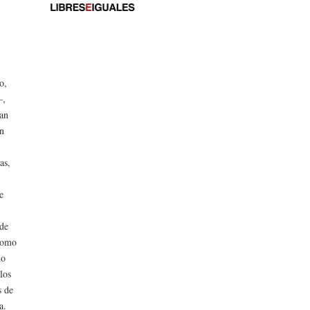
o,
—,
tan
ón
as,
e
 de
 como
do
los
s de
a.