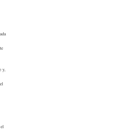
o
nada
te
e y,
el
 el