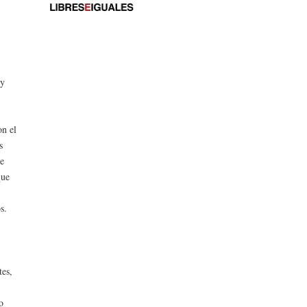
uy
on el
s
re
que
s.
tes,
o