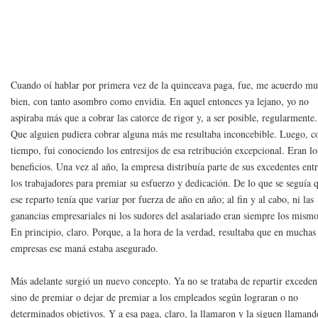
Cuando oí hablar por primera vez de la quinceava paga, fue, me acuerdo m
bien, con tanto asombro como envidia. En aquel entonces ya lejano, yo no
aspiraba más que a cobrar las catorce de rigor y, a ser posible, regularmente.
Que alguien pudiera cobrar alguna más me resultaba inconcebible. Luego, c
tiempo, fui conociendo los entresijos de esa retribución excepcional. Eran lo
beneficios. Una vez al año, la empresa distribuía parte de sus excedentes ent
los trabajadores para premiar su esfuerzo y dedicación. De lo que se seguía 
ese reparto tenía que variar por fuerza de año en año; al fin y al cabo, ni las
ganancias empresariales ni los sudores del asalariado eran siempre los mismo
En principio, claro. Porque, a la hora de la verdad, resultaba que en muchas
empresas ese maná estaba asegurado.
Más adelante surgió un nuevo concepto. Ya no se trataba de repartir exceden
sino de premiar o dejar de premiar a los empleados según lograran o no
determinados objetivos. Y a esa paga, claro, la llamaron y la siguen llamand