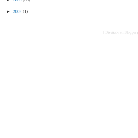
2003
(1)
►
[ Diseñado en Blogger p