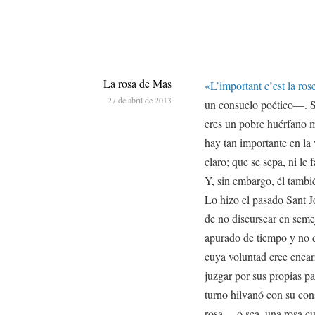
La rosa de Mas
«L’important c’est la ros
27 de abril de 2013
un consuelo poético—. Si 
eres un pobre huérfano m
hay tan importante en la
claro; que se sepa, ni le f
Y, sin embargo, él tambié
Lo hizo el pasado Sant J
de no discursear en sem
apurado de tiempo y no d
cuya voluntad cree encar
juzgar por sus propias p
turno hilvanó con su con
rosa —o sea, una rosa cu