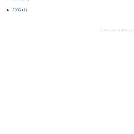
2003
(1)
►
[ Diseñado en Blogger p