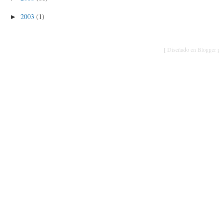
2003
(1)
►
[ Diseñado en Blogger p