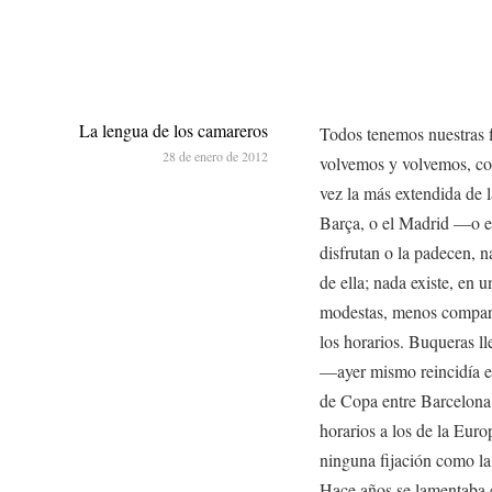
La lengua de los camareros
Todos tenemos nuestras f
28 de enero de 2012
volvemos y volvemos, com
vez la más extendida de la
Barça, o el Madrid —o e
disfrutan o la padecen, n
de ella; nada existe, en 
modestas, menos compart
los horarios. Buqueras l
—ayer mismo reincidía en
de Copa entre Barcelon
horarios a los de la Euro
ninguna fijación como la
Hace años se lamentaba 