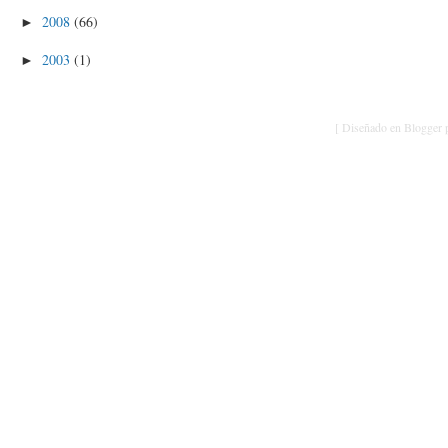
2008
(66)
►
2003
(1)
►
[ Diseñado en Blogger p