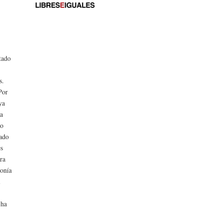
tado
s.
Por
ya
ha
go
cado
es
ara
ponía
l
 ha