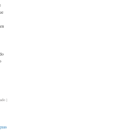
e
ue
 en
ado
o
bado
]
guas