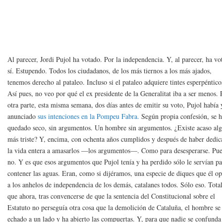
Al parecer, Jordi Pujol ha votado. Por la independencia. Y, al parecer, ha vo
sí. Estupendo. Todos los ciudadanos, de los más tiernos a los más ajados,
tenemos derecho al pataleo. Incluso si el pataleo adquiere tintes esperpéntico
Así pues, no veo por qué el ex presidente de la Generalitat iba a ser menos. 
otra parte, esta misma semana, dos días antes de emitir su voto, Pujol había 
anunciado
sus intenciones en la Pompeu Fabra.
Según propia confesión, se 
quedado seco, sin argumentos. Un hombre sin argumentos. ¿Existe acaso al
más triste? Y, encima, con ochenta años cumplidos y después de haber dedi
la vida entera a amasarlos —los argumentos—. Como para desesperarse. Pu
no. Y es que esos argumentos que Pujol tenía y ha perdido sólo le servían p
contener las aguas. Eran, como si dijéramos, una especie de diques que él o
a los anhelos de independencia de los demás, catalanes todos. Sólo eso. Tota
que ahora, tras convencerse de que la sentencia del Constitucional sobre el
Estatuto no perseguía otra cosa que la demolición de Cataluña, el hombre se
echado a un lado y ha abierto las compuertas. Y, para que nadie se confunda