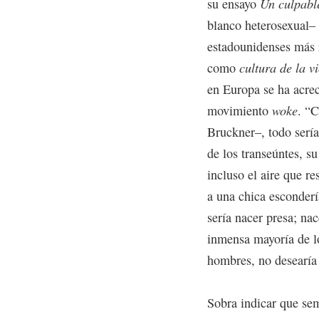
su ensayo
Un culpable
blanco heterosexual– (
estadounidenses más r
como
cultura de la v
en Europa se ha acre
movimiento
woke
. “
Bruckner–, todo sería
de los transeúntes, s
incluso el aire que r
a una chica esconderí
sería nacer presa; na
inmensa mayoría de l
hombres, no desearía 
Sobra indicar que sem