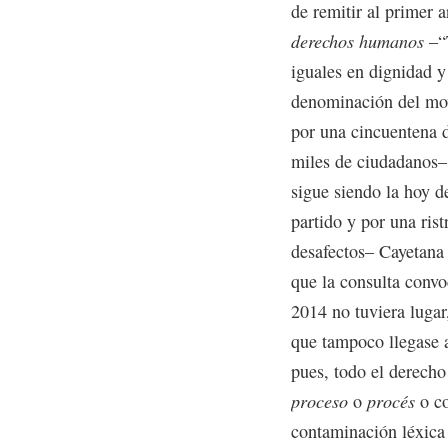
de remitir al primer a
derechos humanos
–“T
iguales en dignidad 
denominación del mov
por una cincuentena d
miles de ciudadanos–,
sigue siendo la hoy d
partido y por una rist
desafectos– Cayetana 
que la consulta conv
2014 no tuviera lugar,
que tampoco llegase 
pues, todo el derecho
proceso
o
procés
o c
contaminación léxica i