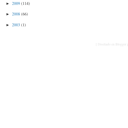
2009
(114)
►
2008
(66)
►
2003
(1)
►
[ Diseñado en Blogger p